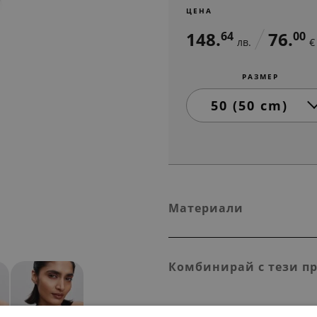
ЦЕНА
148.
76.
64
00
лв.
€
РАЗМЕР
Материали
Комбинирай с тези п