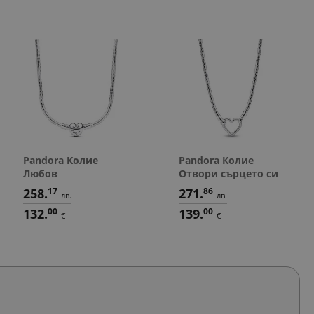
Pandora Колие
Pandora Колие
Любов
Отвори сърцето си
258.
17
271.
86
лв.
лв.
132.
00
139.
00
€
€