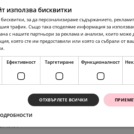
SALE
йт използва бисквитки
 бисквитки, за да персонализираме съдържанието, рекламит
шия трафик. Също така споделяме информация за използва
рана с нашите партньори за реклама и анализи, които може
ция, която сте им предоставили или която са събрали от в
89.
48.
97
90
лв.
лв.
84.
10
лв.
ги.
Прочетете още
46.
25.
00
00
€
€
Ефективност
Таргетиране
Функционалност
Нек
ОТХВЪРЛЕТЕ ВСИЧКИ
ПРИЕМЕ
ПОДРОБНОСТИ
ения
78.
97.
40.
50.
78.
174.
23
79
00
00
23
07
лв.
лв.
€
€
лв.
л