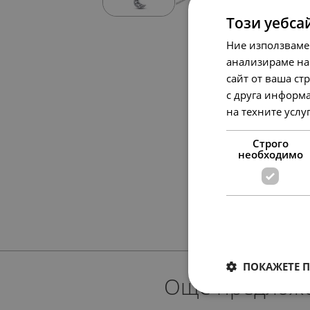
Този уебса
Ние използваме
анализираме на
сайт от ваша ст
с друга информа
на техните услу
Строго
необходимо
ПОКАЖЕТЕ 
Още предлож