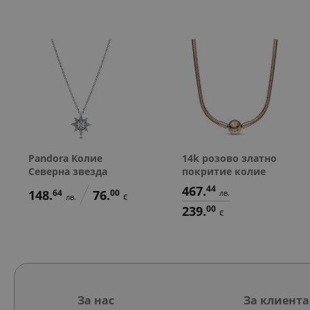
Pandora Колие
14k розово златно
Северна звезда
покритие колие
467.
44
148.
64
76.
00
лв.
лв.
€
239.
00
€
За нас
За клиента