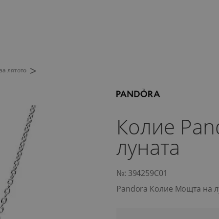
>
за лятото
Колие Pan
луната
№: 394259C01
Pandora Колие Мощта на л