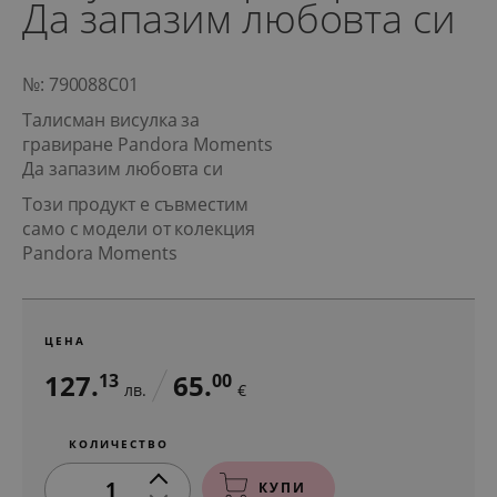
Да запазим любовта си
№: 790088C01
Талисман висулка за
гравиране Pandora Moments
Да запазим любовта си
Този продукт е съвместим
само с модели от колекция
Pandora Moments
ЦЕНА
127.
65.
13
00
лв.
€
КОЛИЧЕСТВО
1
КУПИ