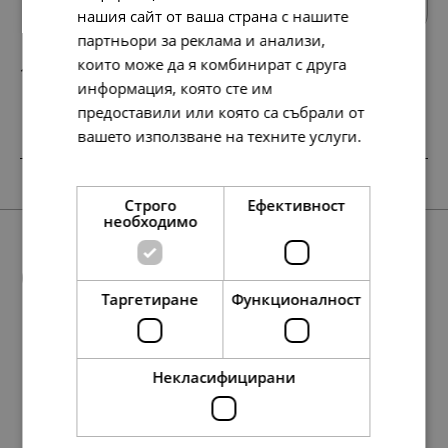
нашия сайт от ваша страна с нашите
партньори за реклама и анализи,
които може да я комбинират с друга
148.
76.
64
00
лв.
€
информация, която сте им
предоставили или която са събрали от
вашето използване на техните услуги.
Прочетете още
НОВО
НОВО
SALE
SALE
НОВО
Строго
Ефективност
необходимо
Още предложения
Таргетиране
Функционалност
Некласифицирани
148.
154.
95.
76.
64
51
84
28
лв.
лв.
лв.
лв.
138.
76.
56.
146.
97.
39.
29.
50.
71.
75.
177.
134.
97.
50.
91.
69.
28
72
79
86
69
00
00
00
00
00
79
98
95
00
00
00
лв.
лв.
лв.
лв.
лв.
€
€
€
€
€
лв.
лв.
лв.
€
€
€
76.
79.
49.
39.
00
00
00
00
€
€
€
€