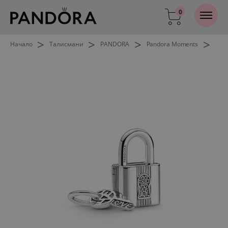
0
>
>
>
>
Начало
Талисмани
PANDORA
Pandora Moments