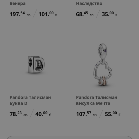
Венера
Наследство
197.
54
101.
00
68.
45
35.
00
лв.
€
лв.
€
Pandora Талисман
Pandora Талисман
Буква D
висулка Мечта
78.
23
40.
00
107.
57
55.
00
лв.
€
лв.
€