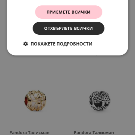
ПРИЕМЕТЕ ВСИЧКИ
ОТХВЪРЛЕТЕ ВСИЧКИ
Pandora Талисман
Pandora Талисман
висулка Шесто
висулка Най-доброто
чувство
предстои
ПОКАЖЕТЕ ПОДРОБНОСТИ
127.
13
65.
00
158.
42
81.
00
лв.
€
лв.
€
Pandora Талисман
Pandora Талисман