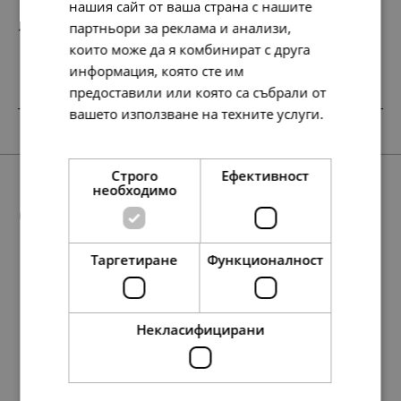
нашия сайт от ваша страна с нашите
партньори за реклама и анализи,
168.
86.
20
00
лв.
€
които може да я комбинират с друга
информация, която сте им
предоставили или която са събрали от
вашето използване на техните услуги.
SALE
SALE
SALE
Прочетете още
Строго
Ефективност
необходимо
Още предложения
Таргетиране
Функционалност
SALE
138.
138.
76.
88.
209.
127.
86
86
28
01
27
13
лв.
лв.
лв.
лв.
лв.
лв.
138.
168.
217.
71.
86.
111.
138.
174.
138.
193.
71.
89.
71.
99.
86
20
10
00
00
00
86
07
86
63
00
00
00
00
лв.
лв.
лв.
€
€
€
лв.
лв.
лв.
лв.
€
€
€
€
71.
71.
39.
45.
107.
65.
00
00
00
00
00
00
Некласифицирани
€
€
€
€
€
€