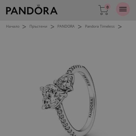
0
>
>
>
>
Начало
Пръстени
PANDORA
Pandora Timeless