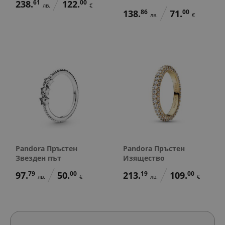
238.
61
122.
00
лв.
€
138.
86
71.
00
лв.
€
Pandora Пръстен
Pandora Пръстен
Звезден път
Изящество
97.
79
50.
00
213.
19
109.
00
лв.
€
лв.
€