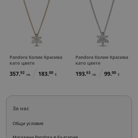
Pandora Колие Красива
Pandora Колие Красива
като цвете
като цвете
357.
92
183.
00
193.
63
99.
00
лв.
€
лв.
€
За нас
Общи условия
Магазини Pandora в България