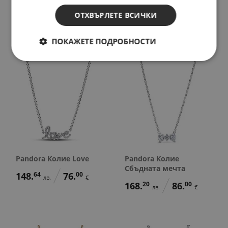
мен
Сбъдната мечта
ОТХВЪРЛЕТЕ ВСИЧКИ
138.
86
71.
00
318.
80
163.
00
лв.
€
лв.
€
ПОКАЖЕТЕ ПОДРОБНОСТИ
Pandora Колие Love
Pandora Колие
Сбъдната мечта
148.
64
76.
00
лв.
€
168.
20
86.
00
лв.
€