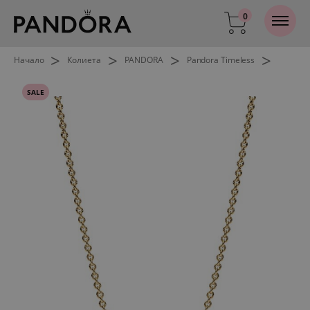
0
>
>
>
>
Начало
Колиета
PANDORA
Pandora Timeless
SALE