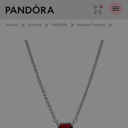
0
>
>
>
>
Начало
Колиета
PANDORA
Pandora Timeless