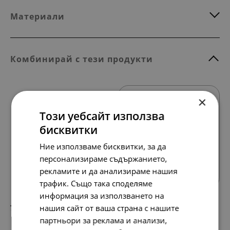
Материали
Комбинирай с тези продукти
×
Този уебсайт използва
бисквитки
Ние използваме бисквитки, за да
Всички продукти
персонализираме съдържанието,
рекламите и да анализираме нашия
трафик. Също така споделяме
информация за използването на
78.
40.
нашия сайт от ваша страна с нашите
23
00
лв.
€
партньори за реклама и анализи,