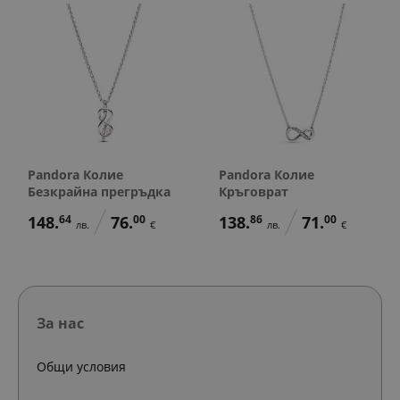
Pandora Колие
Pandora Колие
Безкрайна прегръдка
Кръговрат
148.
64
76.
00
138.
86
71.
00
лв.
€
лв.
€
За нас
Общи условия