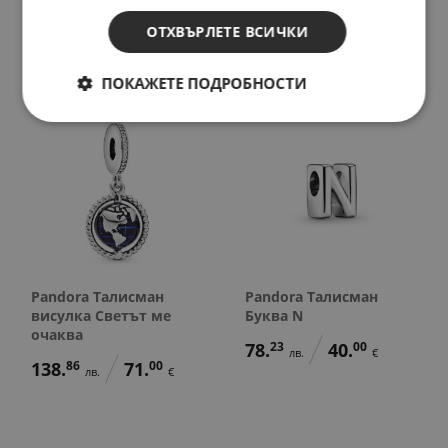
129.
08
76.
28
лв.
лв.
66.
00
39.
00
ОТХВЪРЛЕТЕ ВСИЧКИ
€
€
ПОКАЖЕТЕ ПОДРОБНОСТИ
Pandora Талисман
Pandora Талисман
висулка Светът ме
Буква N
очаква
78.
23
40.
00
лв.
€
138.
86
71.
00
лв.
€