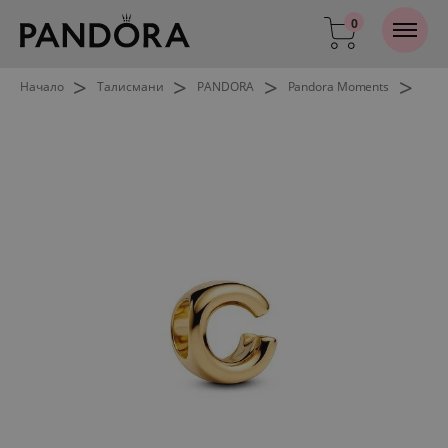
0
>
>
>
>
Начало
Талисмани
PANDORA
Pandora Moments