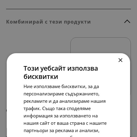
Комбинирай с тези продукти
×
Този уебсайт използва
бисквитки
Всички продукти
Ние използваме бисквитки, за да
персонализираме съдържанието,
рекламите и да анализираме нашия
трафик. Също така споделяме
68.
35.
45
00
лв.
€
информация за използването на
нашия сайт от ваша страна с нашите
партньори за реклама и анализи,