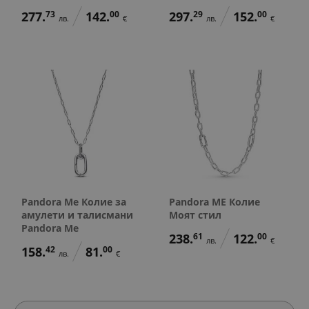
277.
73
142.
00
297.
29
152.
00
лв.
€
лв.
€
Pandora Me Колие за
Pandora ME Колие
амулети и талисмани
Моят стил
Pandora Me
238.
61
122.
00
лв.
€
158.
42
81.
00
лв.
€