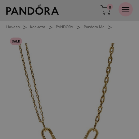
0
>
>
>
>
Начало
Колиета
PANDORA
Pandora Me
SALE