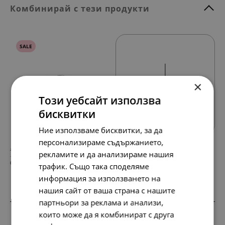
Комбинирай с тези продукти
SALE
×
Този уебсайт използва
Всички продукти
бисквитки
Ние използваме бисквитки, за да
персонализираме съдържанието,
117.
68.
35
45
лв.
лв.
рекламите и да анализираме нашия
60.
35.
00
00
€
€
трафик. Също така споделяме
информация за използването на
нашия сайт от ваша страна с нашите
партньори за реклама и анализи,
SALE
SALE
SALE
SALE
които може да я комбинират с друга