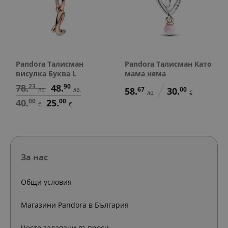
Pandora Талисман
Pandora Талисман Като
висулка Буква L
мама няма
78.
23
48.
90
58.
67
30.
00
лв.
лв.
лв.
€
40.
00
25.
00
€
€
За нас
Общи условия
Магазини Pandora в България
Често задавани въпроси