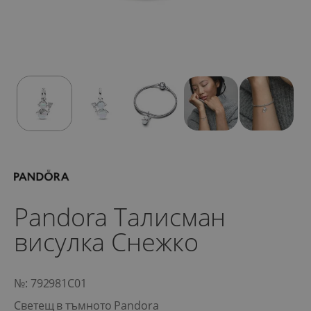
Pandora Талисман
висулка Снежко
№: 792981C01
Светещ в тъмното Pandora