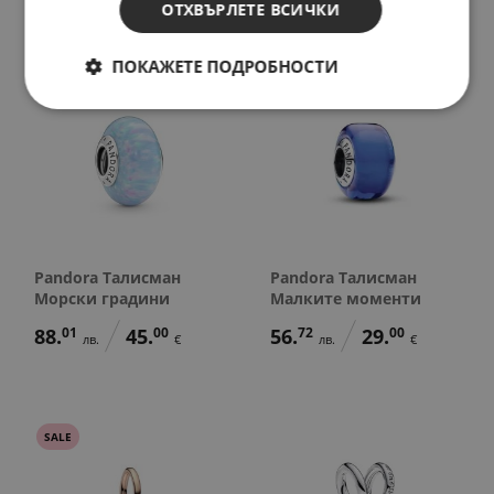
ОТХВЪРЛЕТЕ ВСИЧКИ
ПОКАЖЕТЕ ПОДРОБНОСТИ
Pandora Талисман
Pandora Талисман
Морски градини
Малките моменти
88.
01
45.
00
56.
72
29.
00
лв.
€
лв.
€
SALE