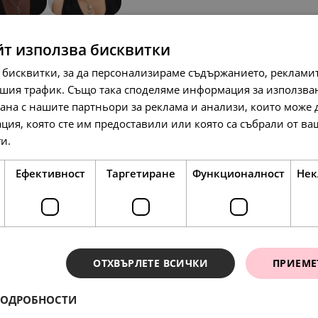
НОВО
SALE
йт използва бисквитки
 бисквитки, за да персонализираме съдържанието, рекламит
шия трафик. Също така споделяме информация за използва
рана с нашите партньори за реклама и анализи, които може
ция, която сте им предоставили или която са събрали от в
ги.
Прочетете още
271.
68.
86
45
лв.
лв.
139.
35.
00
00
€
€
Ефективност
Таргетиране
Функционалност
Нек
SALE
ОТХВЪРЛЕТЕ ВСИЧКИ
ПРИЕМЕ
ПОДРОБНОСТИ