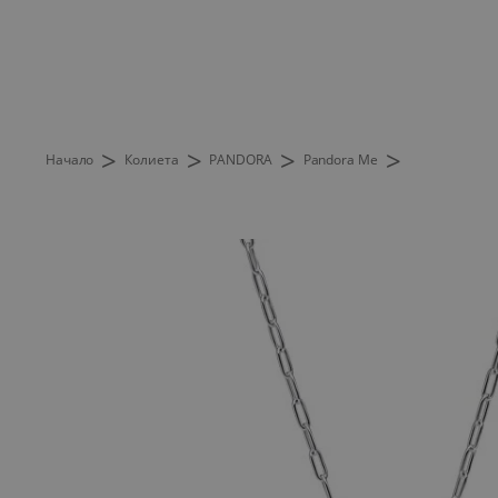
>
>
>
>
Начало
Колиета
PANDORA
Pandora Me