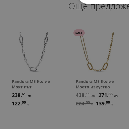
Още предлож
SALE
Pandora ME Колие
Pandora ME Колие
Моят път
Моето изкуство
238.
61
438.
11
271.
86
лв.
лв.
лв.
122.
00
224.
00
139.
00
€
€
€