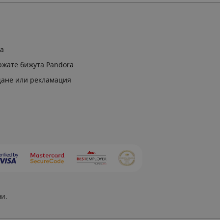
ра
ржате бижута Pandora
щане или рекламация
ни.