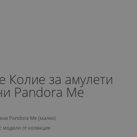
e Колие за амулети
ни Pandora Me
ани Pandora Me (малко)
с модели от колекция