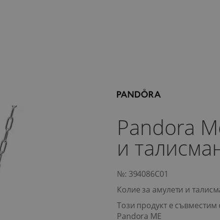
Pandora M
и талисма
№: 394086C01
Колие за амулети и талисм
Този продукт е съвместим 
Pandora ME