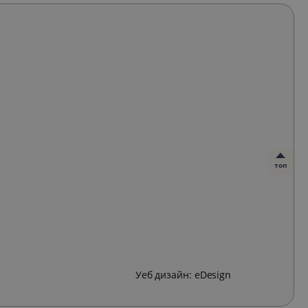
топ
Уеб дизайн:
eDesign