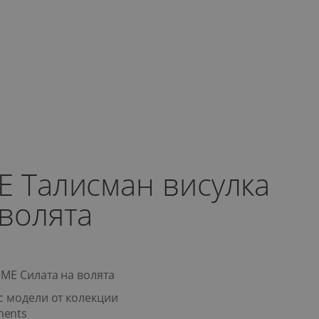
E Талисман висулка
 волята
 ME Силата на волята
с модели от колекции
ments