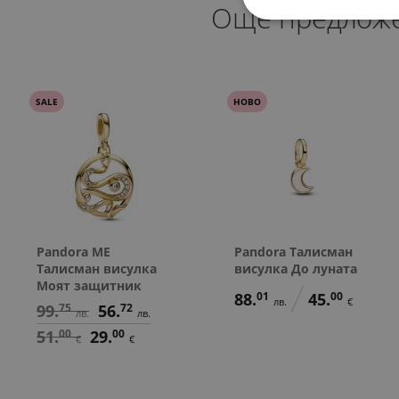
Още предлож
SALE
НОВО
Pandora ME
Pandora Талисман
Талисман висулка
висулка До луната
Моят защитник
88.
01
45.
00
лв.
€
99.
75
56.
72
лв.
лв.
51.
00
29.
00
€
€