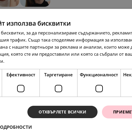
SALE
йт използва бисквитки
 бисквитки, за да персонализираме съдържанието, рекламит
шия трафик. Също така споделяме информация за използва
рана с нашите партньори за реклама и анализи, които може
ция, която сте им предоставили или която са събрали от в
99.
48.
232.
75
90
74
лв.
лв.
л
ги.
Прочетете още
51.
25.
119.
00
00
00
€
€
€
Ефективност
Таргетиране
Функционалност
Нек
SALE
SALE
ОТХВЪРЛЕТЕ ВСИЧКИ
ПРИЕМЕ
ПОДРОБНОСТИ