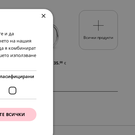
×
е и да
Всички продукти
нето на нашия
 да я комбинират
ашето използване
в.
68.
35.
45
00
лв.
€
ласифицирани
SALE
ТЕ ВСИЧКИ