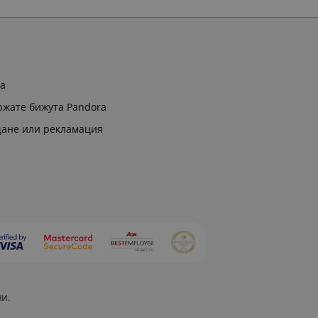
ра
ржате бижута Pandora
щане или рекламация
ни.