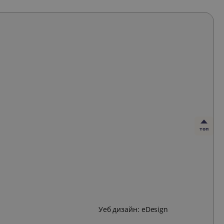
топ
Уеб дизайн:
eDesign