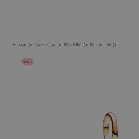
>
>
>
>
Начало
Талисмани
PANDORA
Pandora Me
SALE