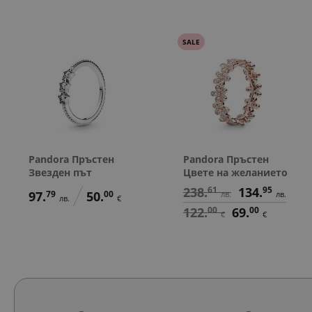
SALE
Pandora Пръстен
Pandora Пръстен
Звезден път
Цвете на желанието
238.
61
134.
95
97.
79
50.
00
лв.
лв.
лв.
€
122.
00
69.
00
€
€