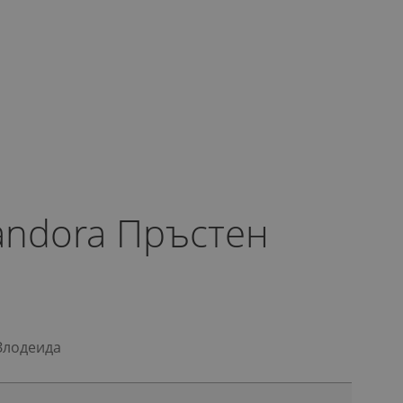
Pandora Пръстен
 Злодеида