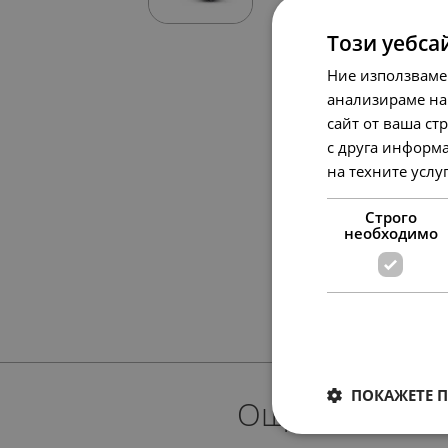
Този уебса
Ние използваме
анализираме на
сайт от ваша ст
с друга информа
на техните услу
Строго
необходимо
ПОКАЖЕТЕ 
Още предлож