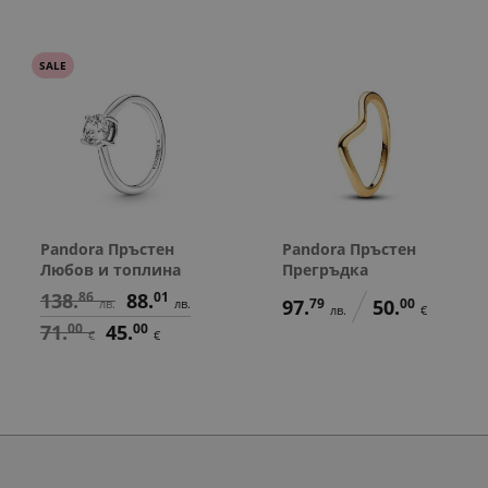
SALE
Pandora Пръстен
Pandora Пръстен
Любов и топлина
Прегръдка
138.
86
88.
01
97.
79
50.
00
лв.
лв.
лв.
€
71.
00
45.
00
€
€