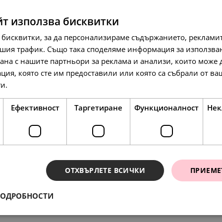
SALE
йт използва бисквитки
 бисквитки, за да персонализираме съдържанието, рекламит
шия трафик. Също така споделяме информация за използва
рана с нашите партньори за реклама и анализи, които може
ция, която сте им предоставили или която са събрали от в
158.
42
л
138.
71.
86
00
лв.
€
ги.
Прочетете още
81.
00
€
Ефективност
Таргетиране
Функционалност
Нек
НОВО
SALE
ОТХВЪРЛЕТЕ ВСИЧКИ
ПРИЕМЕ
ПОДРОБНОСТИ
ения
338.
36
л
154.
134.
79.
69.
134.
51
95
00
00
95
лв.
лв.
€
€
л
173.
00
€