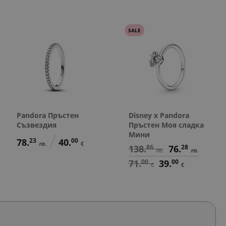
SALE
Pandora Пръстен
Disney x Pandora
Съзвездия
Пръстен Моя сладка
Мини
78.
23
40.
00
лв.
€
138.
86
76.
28
лв.
лв.
71.
00
39.
00
€
€