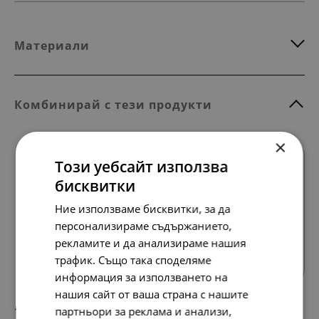
Материали
Комбинирай с тези продукти
×
Този уебсайт използва
бисквитки
Ние използваме бисквитки, за да
персонализираме съдържанието,
Всички продукти
рекламите и да анализираме нашия
трафик. Също така споделяме
информация за използването на
нашия сайт от ваша страна с нашите
партньори за реклама и анализи,
138.
71.
86
00
лв.
€