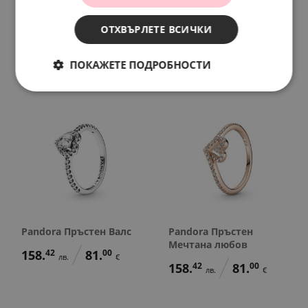
Pandora Пръстен
Pandora Пръстен
Красива като роза
Нежна прегръдка
ОТХВЪРЛЕТЕ ВСИЧКИ
97.
79
50.
00
177.
98
91.
00
лв.
€
лв.
€
ПОКАЖЕТЕ ПОДРОБНОСТИ
Pandora Пръстен Валс
Pandora Пръстен
Мечтана любов
158.
42
81.
00
лв.
€
158.
42
81.
00
лв.
€