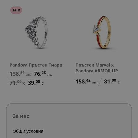
SALE
Pandora Пръстен Тиара
Пръстен Marvel x
Pandora ARMOR UP
138.
86
76.
28
лв.
лв.
158.
42
81.
00
71.
00
39.
00
лв.
€
€
€
За нас
Общи условия