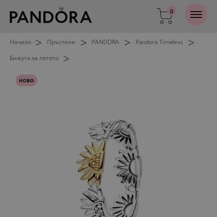
0
>
>
>
>
Начало
Пръстени
PANDORA
Pandora Timeless
>
Бижута за лятото
НОВО