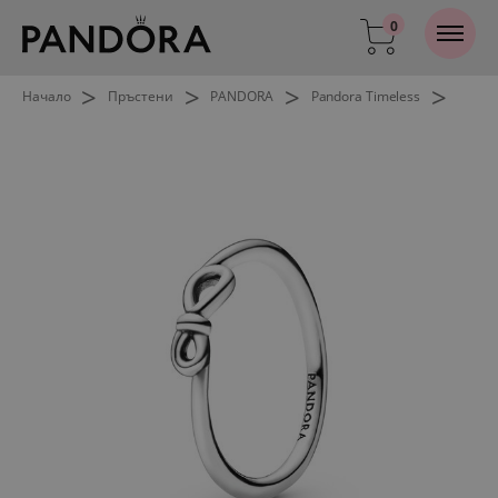
0
>
>
>
>
Начало
Пръстени
PANDORA
Pandora Timeless