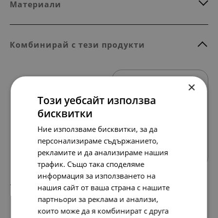
Материали
Комбинирай с тези продукти
×
Този уебсайт използва
бисквитки
Ние използваме бисквитки, за да
Всички продукти
персонализираме съдържанието,
рекламите и да анализираме нашия
трафик. Също така споделяме
информация за използването на
168.
86.
20
00
лв.
€
нашия сайт от ваша страна с нашите
партньори за реклама и анализи,
които може да я комбинират с друга