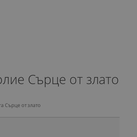
олие Сърце от злато
a Сърце от злато