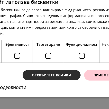
йт използва бисквитки
 бисквитки, за да персонализираме съдържанието, рекламит
шия трафик. Също така споделяме информация за използва
рана с нашите партньори за реклама и анализи, които може
ция, която сте им предоставили или която са събрали от в
95.
49.
68.
84
00
45
лв.
€
лв.
ги.
Прочетете още
Ефективност
Таргетиране
Функционалност
Нек
SALE
ОТХВЪРЛЕТЕ ВСИЧКИ
ПРИЕМЕ
ения
158.
42
л
ПОДРОБНОСТИ
117.
127.
60.
65.
148.
35
13
00
00
64
лв.
лв.
€
€
л
81.
00
€