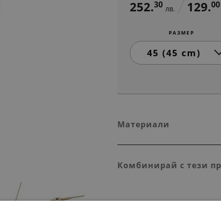
252.
129.
30
00
лв.
РАЗМЕР
Материали
Комбинирай с тези п