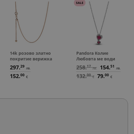
SALE
14k розово златно
Pandora Колие
покритие верижка
Любовта ме води
297.
29
258.
17
154.
51
лв.
лв.
лв.
152.
00
132.
00
79.
00
€
€
€