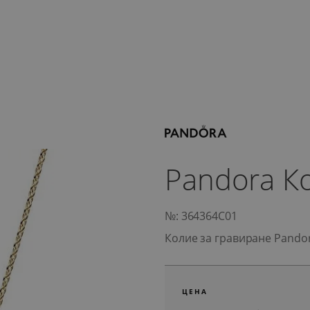
Pandora К
№: 364364C01
Колие за гравиране Pandor
ЦЕНА