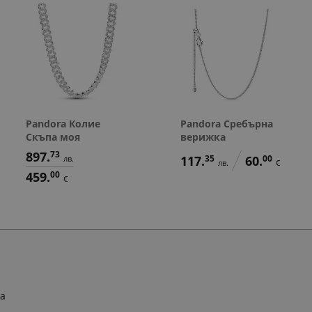
Pandora Колие
Pandora Сребърна
Скъпа моя
верижка
897.
73
117.
35
60.
00
лв.
лв.
€
459.
00
€
ра