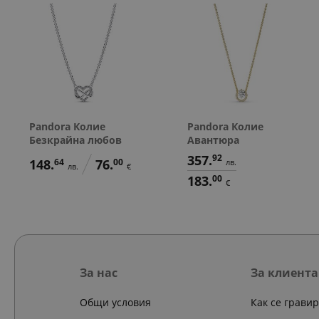
Pandora Колие
Pandora Колие
Безкрайна любов
Авантюра
357.
92
148.
64
76.
00
лв.
лв.
€
183.
00
€
За нас
За клиента
Общи условия
Как се грави