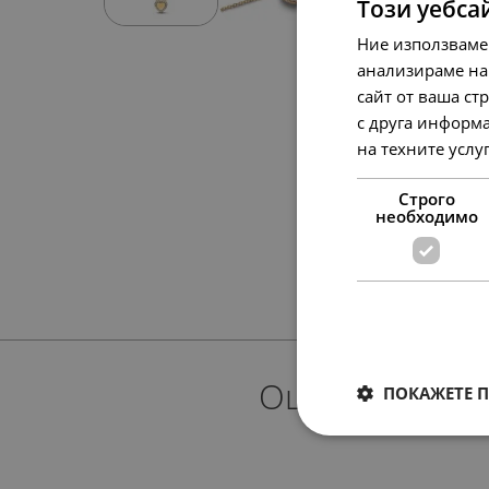
Този уебса
Ние използваме
анализираме на
сайт от ваша ст
с друга информа
на техните услу
Строго
необходимо
Още предлож
ПОКАЖЕТЕ 