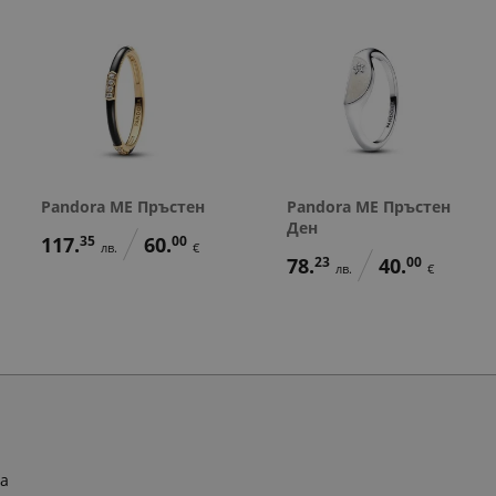
Pandora ME Пръстен
Pandora ME Пръстен
Ден
117.
35
60.
00
лв.
€
78.
23
40.
00
лв.
€
ра