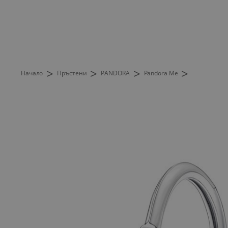
>
>
>
>
Начало
Пръстени
PANDORA
Pandora Me