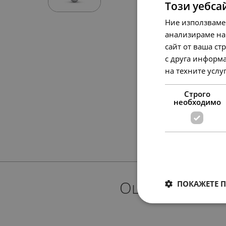
Този уебса
Ние използваме
анализираме на
сайт от ваша ст
с друга информа
на техните услу
Строго
необходимо
Още предлож
ПОКАЖЕТЕ 