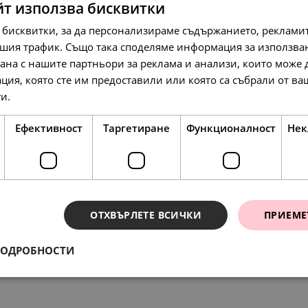
йт използва бисквитки
 бисквитки, за да персонализираме съдържанието, рекламит
шия трафик. Също така споделяме информация за използва
рана с нашите партньори за реклама и анализи, които може
438.
11
л
68.
35.
45
00
лв.
€
ция, която сте им предоставили или която са събрали от в
224.
00
€
ги.
Прочетете още
Ефективност
Таргетиране
Функционалност
Нек
SALE
SALE
ОТХВЪРЛЕТЕ ВСИЧКИ
ПРИЕМЕ
ения
68.
29.
97.
45
34
79
ПОДРОБНОСТИ
лв.
лв.
лв.
117.
60.
107.
35
00
57
лв.
€
л
35.
15.
50.
00
00
00
€
€
€