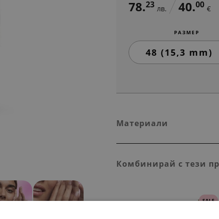
78.
40.
23
00
лв.
€
РАЗМЕР
Материали
Комбинирай с тези п
SALE