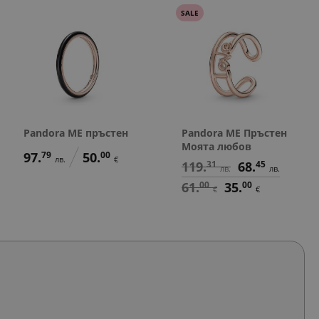
SALE
Pandora ME пръстен
Pandora ME Пръстен
Моята любов
97.
79
50.
00
лв.
€
119.
31
68.
45
лв.
лв.
61.
00
35.
00
€
€