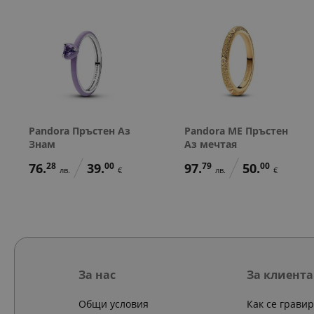
Pandora Пръстен Аз
Pandora ME Пръстен
Знам
Аз мечтая
76.
28
39.
00
97.
79
50.
00
лв.
€
лв.
€
За нас
За клиента
Общи условия
Как се грави