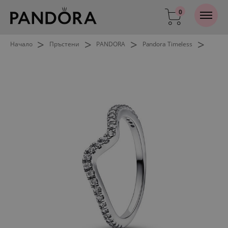
0
>
>
>
>
Начало
Пръстени
PANDORA
Pandora Timeless