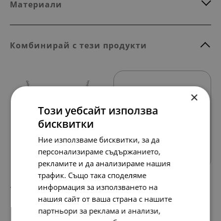
Материали
Комбинирай с тези продукти
×
Този уебсайт използва
бисквитки
Всички продукти
Ние използваме бисквитки, за да
персонализираме съдържанието,
рекламите и да анализираме нашия
трафик. Също така споделяме
информация за използването на
197.
101.
54
00
лв.
€
нашия сайт от ваша страна с нашите
партньори за реклама и анализи,