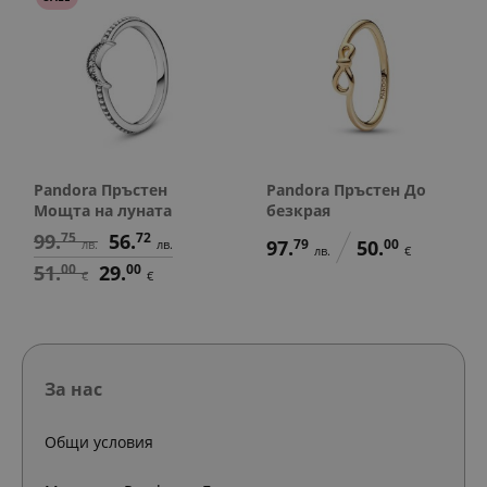
Pandora Пръстен
Pandora Пръстен До
Мощта на луната
безкрая
99.
75
56.
72
97.
79
50.
00
лв.
лв.
лв.
€
51.
00
29.
00
€
€
За нас
Общи условия