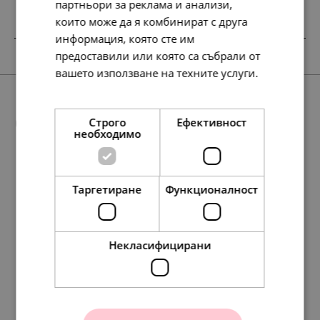
партньори за реклама и анализи,
които може да я комбинират с друга
информация, която сте им
SALE
предоставили или която са събрали от
вашето използване на техните услуги.
Прочетете още
Още предложения
Строго
Ефективност
необходимо
Таргетиране
Функционалност
SALE
109.
48.
53
90
лв.
лв.
197.
117.
134.
148.
134.
101.
60.
69.
76.
69.
95.
197.
95.
97.
49.
49.
50.
101.
54
35
95
64
95
00
00
00
00
00
84
84
79
54
00
00
00
00
лв.
лв.
лв.
лв.
лв.
€
€
€
€
€
лв.
лв.
лв.
лв.
€
€
€
€
56.
25.
00
00
€
€
Некласифицирани
Pandora Клипс
Pandora Талисман