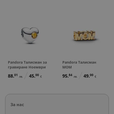
Pandora Талисман за
Pandora Талисман
гравиране Ноември
MOM
88.
01
45.
00
95.
84
49.
00
лв.
€
лв.
€
За нас