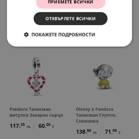
ПРИЕМЕТЕ ВСИЧКИ
Вдъхновение
висулка Семейна
ценност
95.
84
49.
00
лв.
€
148.
64
88.
01
ОТХВЪРЛЕТЕ ВСИЧКИ
лв.
лв.
76.
00
45.
00
€
€
ПОКАЖЕТЕ ПОДРОБНОСТИ
Pandora Талисман
Disney x Pandora
висулка Захарно сърце
Талисман Глупчо,
Снежанка
117.
35
60.
00
лв.
€
138.
86
71.
00
лв.
€