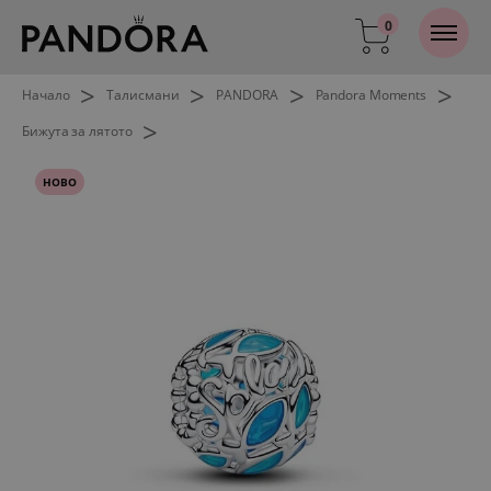
0
>
>
>
>
Начало
Талисмани
PANDORA
Pandora Moments
>
Бижута за лятото
НОВО