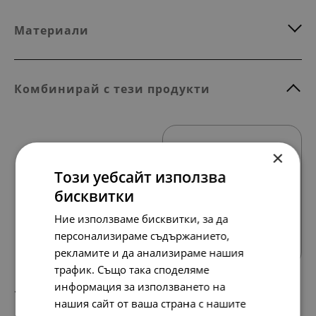
Материали
Комбинирай с тези продукти
×
Този уебсайт използва
бисквитки
Ние използваме бисквитки, за да
Всички продукти
персонализираме съдържанието,
рекламите и да анализираме нашия
трафик. Също така споделяме
информация за използването на
158.
81.
42
00
лв.
€
нашия сайт от ваша страна с нашите