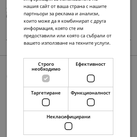
нашия сайт от ваша страна с нашите
158.
95.
42
84
лв.
лв.
партньори за реклама и анализи,
81.
49.
00
00
€
€
които може да я комбинират с друга
информация, която сте им
предоставили или която са събрали от
вашето използване на техните услуги.
SALE
SALE
Прочетете още
Строго
Ефективност
необходимо
Още предложения
Таргетиране
Функционалност
SALE
SALE
209.
127.
299.
174.
27
13
24
07
лв.
лв.
лв.
лв.
338.
138.
134.
158.
173.
71.
69.
81.
117.
168.
330.
138.
60.
86.
169.
71.
36
86
95
42
00
00
00
00
35
20
54
86
00
00
00
00
лв.
лв.
лв.
лв.
€
€
€
€
лв.
лв.
лв.
лв.
€
€
€
€
107.
65.
153.
89.
00
00
00
00
€
€
€
€
Некласифицирани