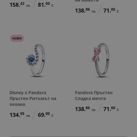
158.
42
81.
00
лв.
€
138.
86
71.
00
лв.
€
НОВО
Disney x Pandora
Pandora Пръстен
Пръстен Ритъмът на
Сладка мечта
океана
138.
86
71.
00
лв.
€
134.
95
69.
00
лв.
€