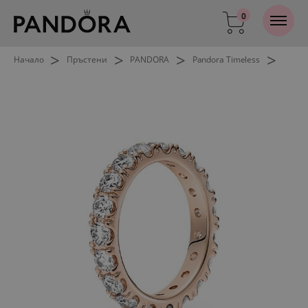
0
>
>
>
>
Начало
Пръстени
PANDORA
Pandora Timeless