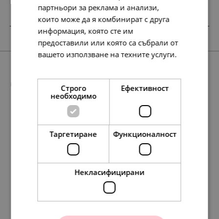
партньори за реклама и анализи,
които може да я комбинират с друга
информация, която сте им
SALE
предоставили или която са събрали от
вашето използване на техните услуги.
Прочетете още
Още предложения
Строго
Ефективност
необходимо
НОВО
68.
37.
Таргетиране
Функционалност
45
16
лв.
лв.
177.
68.
95.
138.
97.
35.
49.
50.
91.
71.
95.
95.
117.
95.
49.
49.
49.
60.
45
84
79
98
86
00
00
00
00
00
84
84
84
35
00
00
00
00
лв.
лв.
лв.
лв.
лв.
€
€
€
€
€
лв.
лв.
лв.
лв.
€
€
€
€
35.
19.
00
00
€
€
Некласифицирани
Pandora Талисман със
Pandora Талисман