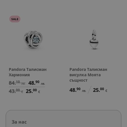
SALE
Pandora Талисман
Pandora Талисман
Хармония
висулка Моята
същност
84.
10
48.
90
лв.
лв.
48.
90
25.
00
43.
00
25.
00
лв.
€
€
€
За нас