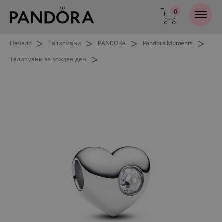
0
>
>
>
>
Начало
Талисмани
PANDORA
Pandora Moments
>
Талисмани за рожден ден