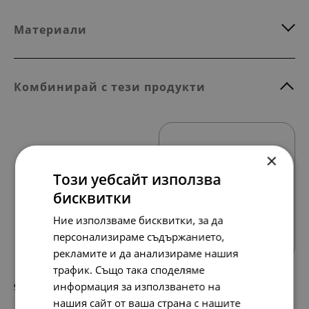
Материали
Комбинирай с тези продукти
×
Този уебсайт използва
бисквитки
Всички продукти
Ние използваме бисквитки, за да
персонализираме съдържанието,
рекламите и да анализираме нашия
трафик. Също така споделяме
информация за използването на
95.
49.
84
00
лв.
€
нашия сайт от ваша страна с нашите