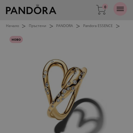
0
>
>
>
>
Начало
Пръстени
PANDORA
Pandora ESSENCE
НОВО