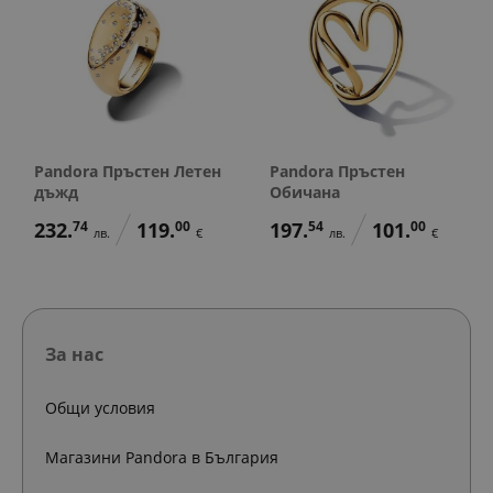
Pandora Пръстен Летен
Pandora Пръстен
дъжд
Обичана
232.
74
119.
00
197.
54
101.
00
лв.
€
лв.
€
За нас
Общи условия
Магазини Pandora в България