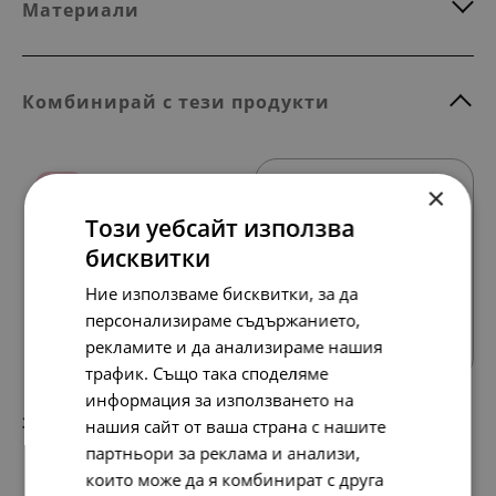
Материали
Комбинирай с тези продукти
НОВО
×
Този уебсайт използва
бисквитки
Ние използваме бисквитки, за да
Всички продукти
персонализираме съдържанието,
рекламите и да анализираме нашия
трафик. Също така споделяме
информация за използването на
330.
169.
54
00
лв.
€
нашия сайт от ваша страна с нашите
партньори за реклама и анализи,
които може да я комбинират с друга