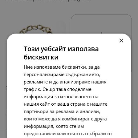
×
Този уебсайт използва
Всички продукти
бисквитки
Ние използваме бисквитки, за да
персонализираме съдържанието,
рекламите и да анализираме нашия
389.
199.
21
00
лв.
€
трафик. Също така споделяме
информация за използването на
нашия сайт от ваша страна с нашите
партньори за реклама и анализи,
които може да я комбинират с друга
НОВО
SALE
НОВО
НОВО
НОВО
НОВО
информация, която сте им
предоставили или която са събрали от