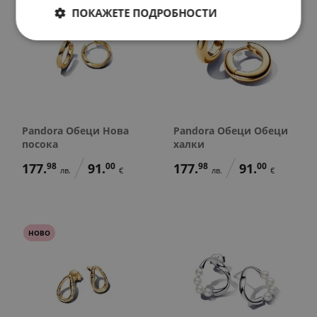
ПОКАЖЕТЕ ПОДРОБНОСТИ
Pandora Обеци Нова
Pandora Обеци Обеци
посока
халки
177.
98
91.
00
177.
98
91.
00
лв.
€
лв.
€
НОВО