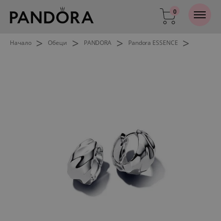
0
>
>
>
>
Начало
Обеци
PANDORA
Pandora ESSENCE