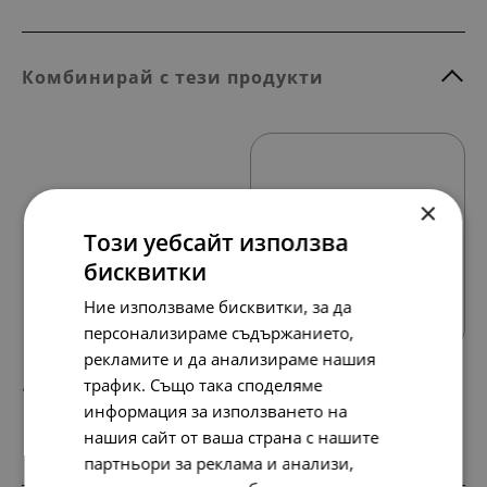
Комбинирай с тези продукти
×
Този уебсайт използва
бисквитки
Всички продукти
Ние използваме бисквитки, за да
персонализираме съдържанието,
рекламите и да анализираме нашия
трафик. Също така споделяме
158.
81.
42
00
лв.
€
информация за използването на
нашия сайт от ваша страна с нашите
партньори за реклама и анализи,