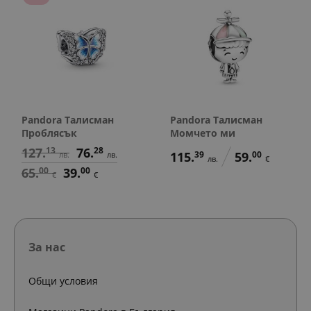
Pandora Талисман
Pandora Талисман
Проблясък
Момчето ми
127.
13
76.
28
115.
39
59.
00
лв.
лв.
лв.
€
65.
00
39.
00
€
€
За нас
Общи условия