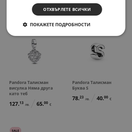
103.
66
53.
00
лв.
€
ОТХВЪРЛЕТЕ ВСИЧКИ
ПОКАЖЕТЕ ПОДРОБНОСТИ
Pandora Талисман
Pandora Талисман
висулка Няма друга
Буква S
като теб
78.
23
40.
00
лв.
€
127.
13
65.
00
лв.
€
SALE