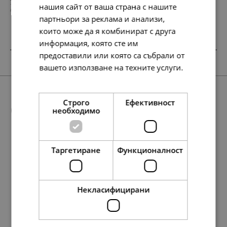
нашия сайт от ваша страна с нашите
112.
69.
00
00
€
€
партньори за реклама и анализи,
които може да я комбинират с друга
информация, която сте им
предоставили или която са събрали от
НОВО
SALE
SALE
SALE
SALE
SALE
вашето използване на техните услуги.
Прочетете още
Строго
Ефективност
Още предложения
необходимо
Таргетиране
Функционалност
SALE
SALE
158.
95.
187.
338.
199.
148.
107.
174.
127.
88.
42
84
76
36
49
64
01
57
07
13
лв.
лв.
лв.
лв.
лв.
лв.
лв.
лв.
лв.
лв.
138.
134.
207.
138.
71.
69.
106.
71.
138.
71.
86
95
32
86
00
00
00
00
86
00
лв.
лв.
лв.
лв.
€
€
€
€
лв.
€
81.
49.
96.
173.
102.
76.
55.
45.
89.
65.
00
00
00
00
00
00
00
00
00
00
€
€
€
€
€
€
€
€
€
€
Некласифицирани