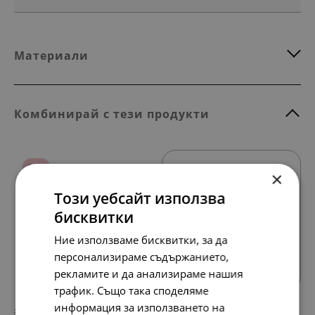
Материали
Комбинирай с тези продукти
SALE
×
Този уебсайт използва
бисквитки
Ние използваме бисквитки, за да
Всички продукти
персонализираме съдържанието,
рекламите и да анализираме нашия
трафик. Също така споделяме
информация за използването на
219.
134.
05
95
лв.
лв.