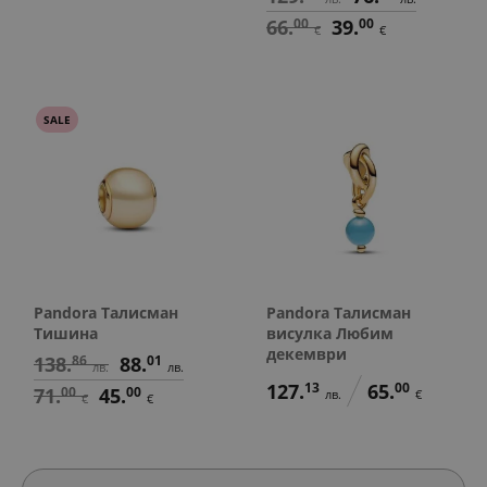
66.
00
39.
00
€
€
SALE
Pandora Талисман
Pandora Талисман
Тишина
висулка Любим
декември
138.
86
88.
01
лв.
лв.
127.
13
65.
00
71.
00
45.
00
лв.
€
€
€