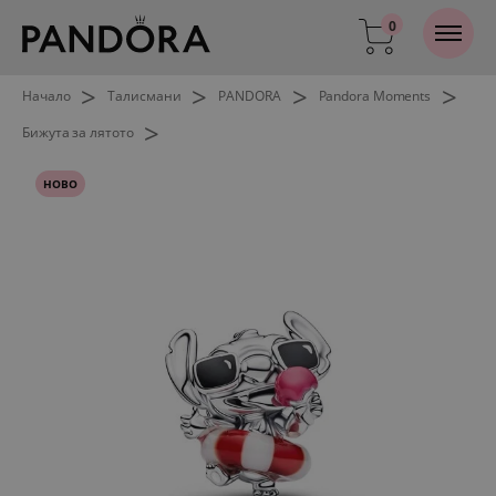
0
>
>
>
>
Начало
Талисмани
PANDORA
Pandora Moments
>
Бижута за лятото
НОВО