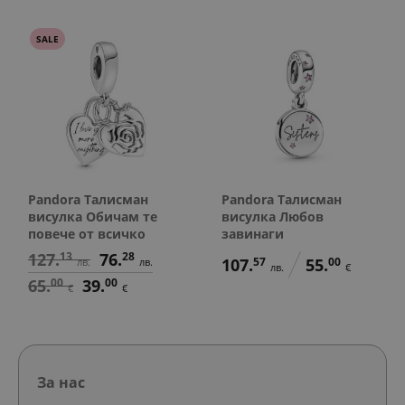
SALE
Pandora Талисман
Pandora Талисман
висулка Обичам те
висулка Любов
повече от всичко
завинаги
127.
13
76.
28
107.
57
55.
00
лв.
лв.
лв.
€
65.
00
39.
00
€
€
За нас