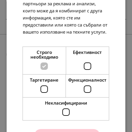
партньори за реклама и анализи,
които може да я комбинират с друга
информация, която сте им
SALE
предоставили или която са събрали от
вашето използване на техните услуги.
Прочетете още
Още предложения
Строго
Ефективност
необходимо
Таргетиране
Функционалност
158.
88.
42
01
лв.
лв.
81.
45.
00
00
€
€
Некласифицирани