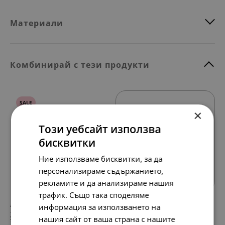
Материали
Комбинирай с тези продукти
SALE
×
Този уебсайт използва
бисквитки
Всички продукти
Ние използваме бисквитки, за да
персонализираме съдържанието,
рекламите и да анализираме нашия
трафик. Също така споделяме
148.
76.
информация за използването на
64
28
лв.
лв.
нашия сайт от ваша страна с нашите
76.
39.
00
00
€
€