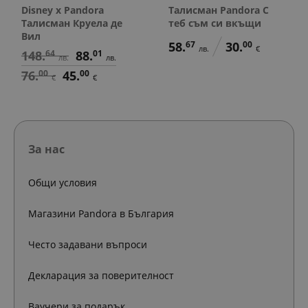
Disney x Pandora
Талисман Pandora С
Талисман Круела де
теб съм си вкъщи
Вил
58.
67
30.
00
лв.
€
148.
64
88.
01
лв.
лв.
76.
00
45.
00
€
€
За нас
Общи условия
Магазини Pandora в България
Често задавани въпроси
Декларация за поверителност
Ваучери за подарък