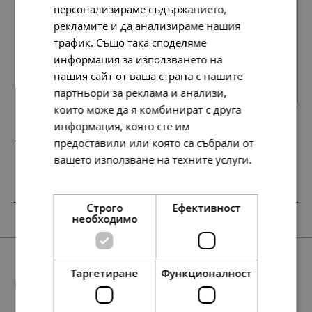
персонализираме съдържанието,
рекламите и да анализираме нашия
трафик. Също така споделяме
информация за използването на
Всички продукти
нашия сайт от ваша страна с нашите
партньори за реклама и анализи,
които може да я комбинират с друга
информация, която сте им
предоставили или която са събрали от
117.
60.
35
00
лв.
€
вашето използване на техните услуги.
Прочетете още
Строго
Ефективност
SALE
SALE
необходимо
Таргетиране
Функционалност
Още предложения