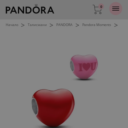
0
>
>
>
>
Начало
Талисмани
PANDORA
Pandora Moments