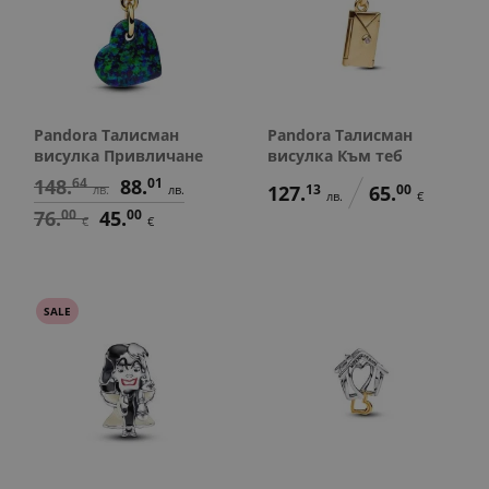
Pandora Талисман
Pandora Талисман
висулка Привличане
висулка Към теб
148.
64
88.
01
127.
13
65.
00
лв.
лв.
лв.
€
76.
00
45.
00
€
€
SALE