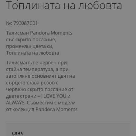
Топлината на любовта
№: 793087C01
Талисман Pandora Moments
със скрито послание,
променящ цвета си,
Топлината на любовта
Талисманът е червен при
стайна температура, а при
затопляне основният цвят на
сърцето става розов с
червено скрито послание от
двете страни – I LOVE YOU и
ALWAYS. Съвместим с модели
от колекция Pandora Moments
ЦЕНА