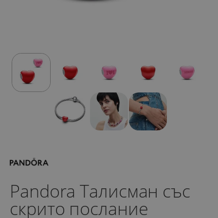
Pandora Талисман със
скрито послание