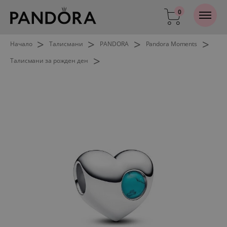
0
>
>
>
>
Начало
Талисмани
PANDORA
Pandora Moments
>
Талисмани за рожден ден