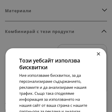
Материали
Комбинирай с тези продукти
×
Този уебсайт използва
бисквитки
Ние използваме бисквитки, за да
Всички продукти
персонализираме съдържанието,
рекламите и да анализираме нашия
трафик. Също така споделяме
информация за използването на
117.
60.
35
00
лв.
€
нашия сайт от ваша страна с нашите
партньори за реклама и анализи,