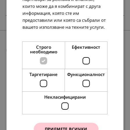
които може да я комбинират с друга
информация, която сте им
предоставили или която са събрали от
SALE
вашето използване на техните услуги.
Прочетете още
Още предложения
Строго
Ефективност
необходимо
Таргетиране
Функционалност
88.
56.
01
72
лв.
лв.
271.
117.
95.
138.
49.
139.
60.
71.
138.
107.
127.
252.
78.
40.
71.
55.
65.
129.
84
86
35
86
00
00
00
00
23
86
57
13
30
00
00
00
00
00
лв.
лв.
лв.
лв.
€
€
€
€
лв.
лв.
лв.
лв.
лв.
€
€
€
€
€
45.
29.
00
00
€
€
Некласифицирани
Disney x Pandora
Pandora Талисман
ПРИЕМЕТЕ ВСИЧКИ