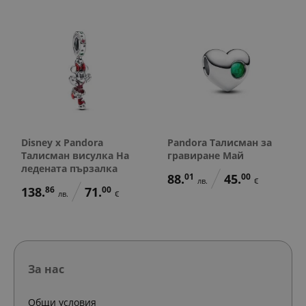
Disney x Pandora
Pandora Талисман за
Талисман висулка На
гравиране Май
ледената пързалка
88.
01
45.
00
лв.
€
138.
86
71.
00
лв.
€
За нас
Общи условия