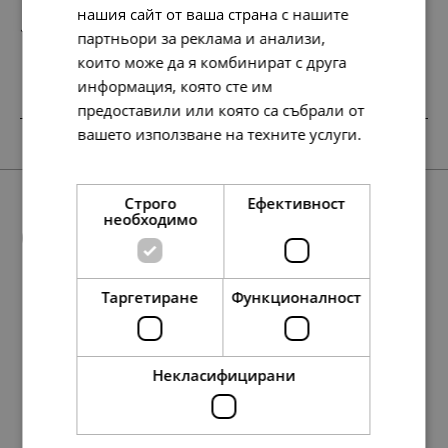
нашия сайт от ваша страна с нашите
127.
65.
13
00
лв.
€
партньори за реклама и анализи,
които може да я комбинират с друга
информация, която сте им
предоставили или която са събрали от
вашето използване на техните услуги.
SALE
НОВО
SALE
Прочетете още
Строго
Ефективност
необходимо
Още предложения
Таргетиране
Функционалност
SALE
78.
48.
199.
76.
23
90
49
28
лв.
лв.
лв.
лв.
127.
252.
97.
76.
50.
39.
65.
129.
134.
107.
127.
117.
69.
55.
65.
60.
79
28
13
30
00
00
00
00
95
57
13
35
00
00
00
00
лв.
лв.
лв.
лв.
€
€
€
€
лв.
лв.
лв.
лв.
€
€
€
€
40.
25.
102.
39.
00
00
00
00
€
€
€
€
Некласифицирани