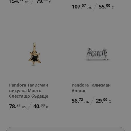
154.
79.
лв.
€
107.
57
55.
00
лв.
€
Pandora Талисман
Pandora Талисман
висулка Моето
Amour
блестящо бъдеще
56.
72
29.
00
лв.
€
78.
23
40.
00
лв.
€