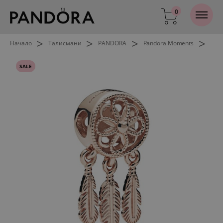
0
>
>
>
>
Начало
Талисмани
PANDORA
Pandora Moments
SALE