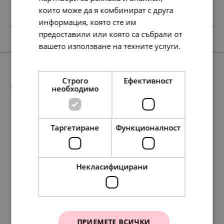
които може да я комбинират с друга
информация, която сте им
предоставили или която са събрали от
SALE
вашето използване на техните услуги.
Прочетете още
Още предложения
Строго
Ефективност
необходимо
Таргетиране
Функционалност
SALE
SALE
158.
88.
42
01
лв.
лв.
148.
95.
117.
68.
148.
49.
35.
76.
60.
76.
107.
95.
138.
78.
49.
40.
55.
71.
84
45
64
35
64
00
00
00
00
00
84
23
57
86
00
00
00
00
лв.
лв.
лв.
лв.
лв.
€
€
€
€
€
лв.
лв.
лв.
лв.
€
€
€
€
81.
45.
00
00
€
€
Некласифицирани
Pandora Талисман
Pandora Талисман
ПРИЕМЕТЕ ВСИЧКИ