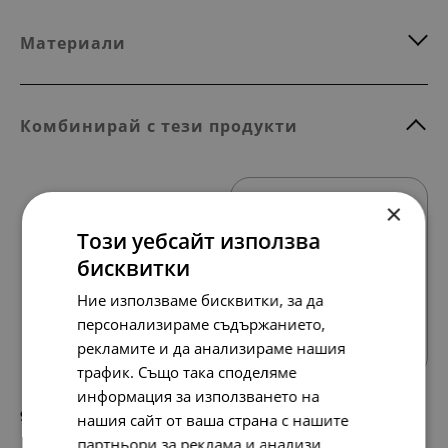
Материали
Комбинирай с тези продукти
×
Този уебсайт използва
бисквитки
Ние използваме бисквитки, за да
Всички продукти
персонализираме съдържанието,
рекламите и да анализираме нашия
трафик. Също така споделяме
информация за използването на
95.
49.
84
00
лв.
€
нашия сайт от ваша страна с нашите
партньори за реклама и анализи,