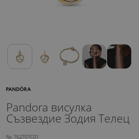
Pandora висулка
Съзвездие Зодия Телец
№: 762707C01