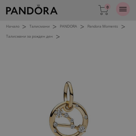
0
>
>
>
>
Начало
Талисмани
PANDORA
Pandora Moments
>
Талисмани за рожден ден