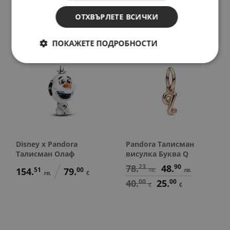
158.
42
81.
00
лв.
€
ОТХВЪРЛЕТЕ ВСИЧКИ
ПОКАЖЕТЕ ПОДРОБНОСТИ
SALE
Disney x Pandora
Pandora Талисман
Талисман Олаф
висулка Буква Q
78.
23
48.
90
154.
51
79.
00
лв.
лв.
лв.
€
40.
00
25.
00
€
€