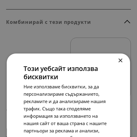
Комбинирай с тези продукти
×
Този уебсайт използва
бисквитки
Всички продукти
Ние използваме бисквитки, за да
персонализираме съдържанието,
рекламите и да анализираме нашия
трафик. Също така споделяме
154.
79.
51
00
лв.
€
информация за използването на
нашия сайт от ваша страна с нашите
партньори за реклама и анализи,