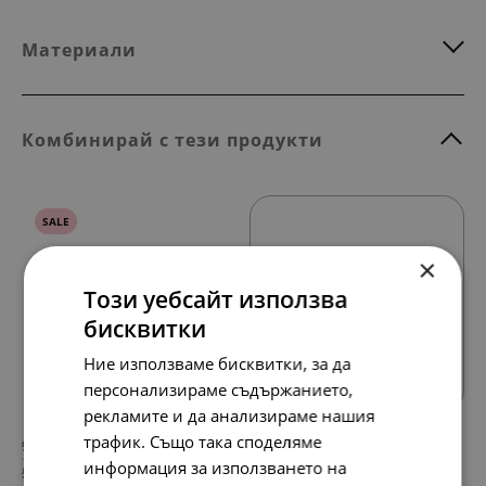
Материали
Комбинирай с тези продукти
SALE
×
Този уебсайт използва
бисквитки
Всички продукти
Ние използваме бисквитки, за да
персонализираме съдържанието,
рекламите и да анализираме нашия
трафик. Също така споделяме
97.
56.
79
72
лв.
лв.
информация за използването на
50.
29.
00
00
€
€