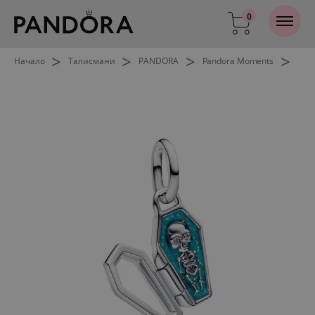
0
>
>
>
>
Начало
Талисмани
PANDORA
Pandora Moments