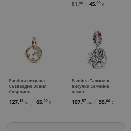
81.
00
45.
00
€
€
Pandora висулка
Pandora Талисман
Съзвездие Зодия
висулка Семейна
Скорпион
памет
127.
13
65.
00
107.
57
55.
00
лв.
€
лв.
€