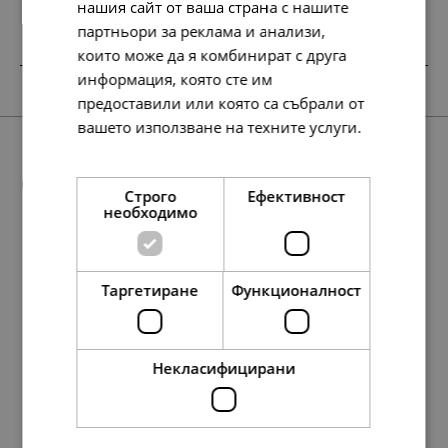
нашия сайт от ваша страна с нашите
партньори за реклама и анализи,
които може да я комбинират с друга
информация, която сте им
SALE
предоставили или която са събрали от
вашето използване на техните услуги.
Прочетете още
Още предложения
Строго
Ефективност
необходимо
179.
107.
94
57
лв.
лв.
Таргетиране
Функционалност
97.
146.
58.
78.
50.
30.
40.
75.
68.
97.
58.
78.
78.
35.
50.
30.
40.
40.
79
67
23
69
00
00
00
00
45
79
67
23
23
00
00
00
00
00
лв.
лв.
лв.
лв.
€
€
€
€
лв.
лв.
лв.
лв.
лв.
€
€
€
€
€
92.
55.
00
00
€
€
Некласифицирани