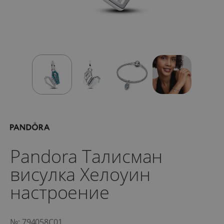
Pandora Талисман
висулка Хелоуин
настроение
№: 794058C01