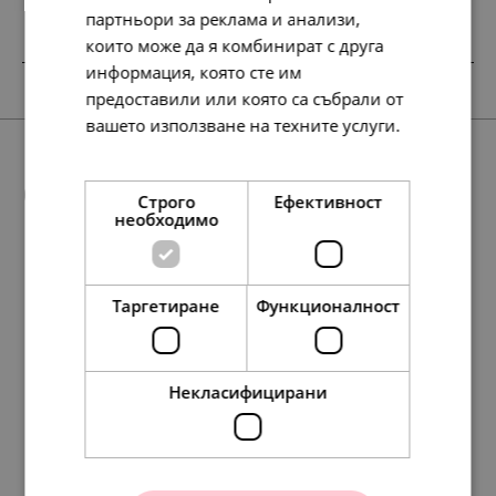
партньори за реклама и анализи,
които може да я комбинират с друга
информация, която сте им
предоставили или която са събрали от
вашето използване на техните услуги.
Прочетете още
Още предложения
Строго
Ефективност
необходимо
SALE
Таргетиране
Функционалност
389.
154.
199.
79.
291.
149.
21
51
00
00
42
00
лв.
лв.
€
€
лв.
€
Некласифицирани
Pandora Талисман
Disney x Pandora