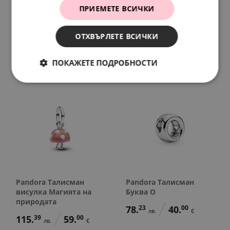
Зодия Рак
Талисман висулка
ПРИЕМЕТЕ ВСИЧКИ
Мики Маус
78.
23
40.
00
лв.
€
127.
13
76.
28
лв.
лв.
ОТХВЪРЛЕТЕ ВСИЧКИ
65.
00
39.
00
€
€
ПОКАЖЕТЕ ПОДРОБНОСТИ
Pandora Талисман
Pandora Талисман
висулка Магията на
Буква O
природата
78.
23
40.
00
лв.
€
115.
39
59.
00
лв.
€