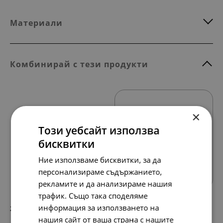
Материали
Комбинирай с тези продукти
×
Този уебсайт използва
бисквитки
Всички продукти
Ние използваме бисквитки, за да
персонализираме съдържанието,
рекламите и да анализираме нашия
трафик. Също така споделяме
информация за използването на
252.
129.
30
00
лв.
€
нашия сайт от ваша страна с нашите