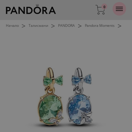
0
>
>
>
>
Начало
Талисмани
PANDORA
Pandora Moments