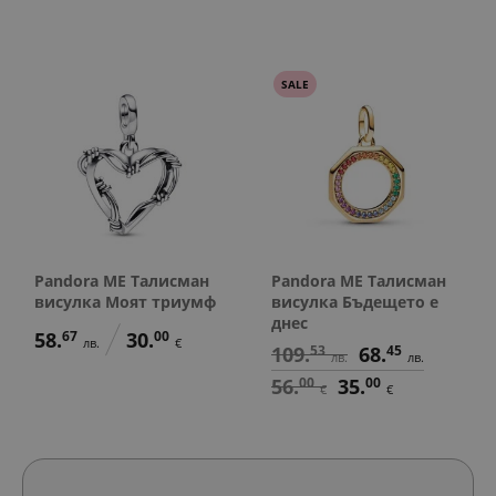
SALE
Pandora ME Талисман
Pandora ME Талисман
висулка Моят триумф
висулка Бъдещето е
днес
58.
67
30.
00
лв.
€
109.
53
68.
45
лв.
лв.
56.
00
35.
00
€
€