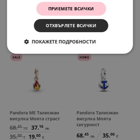
Pandora ME Талисман
Pandora ME Талисман
висулка Силата на
висулка Моето небе
ПРИЕМЕТЕ ВСИЧКИ
волята
48.
90
25.
00
лв.
€
78.
23
48.
90
лв.
лв.
ОТХВЪРЛЕТЕ ВСИЧКИ
40.
00
25.
00
€
€
ПОКАЖЕТЕ ПОДРОБНОСТИ
SALE
НОВО
Pandora ME Талисман
Pandora Талисман
висулка Моята страст
висулка Моята
сигурност
68.
45
37.
16
лв.
лв.
68.
45
35.
00
35.
00
19.
00
лв.
€
€
€