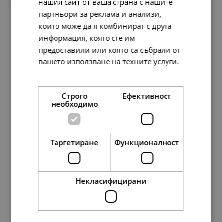
нашия сайт от ваша страна с нашите
партньори за реклама и анализи,
които може да я комбинират с друга
информация, която сте им
SALE
SALE
SALE
SALE
предоставили или която са събрали от
вашето използване на техните услуги.
Прочетете още
Още предложения
Строго
Ефективност
необходимо
SALE
68.
48.
89.
27.
27.
27.
48.
29.
45
90
97
38
38
38
90
34
лв.
лв.
лв.
лв.
лв.
лв.
лв.
лв.
Таргетиране
Функционалност
78.
238.
40.
122.
177.
117.
357.
271.
91.
60.
183.
139.
23
61
00
00
98
35
92
86
00
00
00
00
лв.
лв.
€
€
лв.
лв.
лв.
лв.
€
€
€
€
35.
25.
46.
14.
14.
14.
25.
15.
00
00
00
00
00
00
00
00
€
€
€
€
€
€
€
€
Некласифицирани