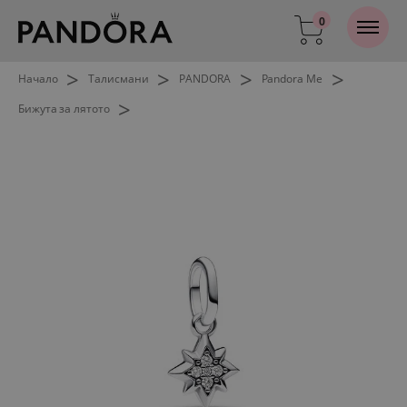
0
>
>
>
>
Начало
Талисмани
PANDORA
Pandora Me
>
Бижута за лятото