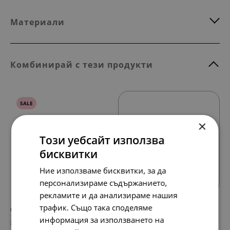
Материали
Комбинирай с тези продукти
SALE
×
Този уебсайт използва
бисквитки
Всички продукти
Ние използваме бисквитки, за да
персонализираме съдържанието,
рекламите и да анализираме нашия
трафик. Също така споделяме
68.
37.
45
16
лв.
лв.
информация за използването на
35.
19.
00
00
€
€