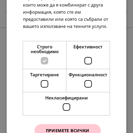
които може да я комбинират с друга
информация, която сте им
предоставили или която са събрали от
вашето използване на техните услуги.
Прочетете още
Още предложения
Строго
Ефективност
необходимо
Таргетиране
Функционалност
88.
68.
117.
127.
117.
45.
35.
60.
65.
60.
127.
88.
88.
258.
58.
45.
45.
30.
65.
132.
01
45
35
13
35
00
00
00
00
00
01
01
67
13
17
00
00
00
00
00
лв.
лв.
лв.
лв.
лв.
€
€
€
€
€
лв.
лв.
лв.
лв.
лв.
€
€
€
€
€
Некласифицирани
Pandora Висулка за
Висулка Pandora Бих
ПРИЕМЕТЕ ВСИЧКИ