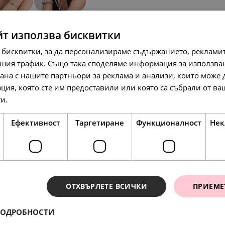
йт използва бисквитки
 бисквитки, за да персонализираме съдържанието, рекламит
шия трафик. Също така споделяме информация за използва
рана с нашите партньори за реклама и анализи, които може
ция, която сте им предоставили или която са събрали от в
ги.
Прочетете още
174.
89.
148.
07
00
64
лв.
€
л
Ефективност
Таргетиране
Функционалност
Нек
SALE
ОТХВЪРЛЕТЕ ВСИЧКИ
ПРИЕМЕ
ПОДРОБНОСТИ