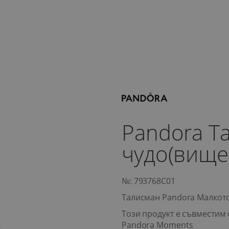
Pandora Т
чудо(вище
№: 793768C01
Талисман Pandora Малкото
Този продукт е съвместим 
Pandora Moments