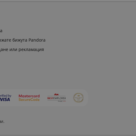
ра
ржате бижута Pandora
щане или рекламация
ни.