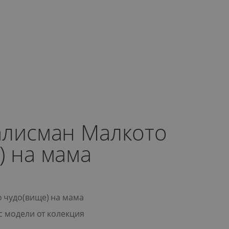
алисман Малкото
) на мама
 чудо(вище) на мама
с модели от колекция