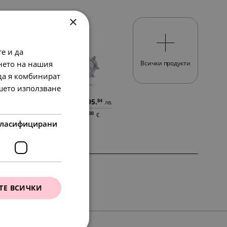
×
SALE
е и да
нето на нашия
Всички продукти
 да я комбинират
ашето използване
148.
95.
64
84
лв.
лв.
76.
00
в.
€
76.
49.
00
00
€
€
ласифицирани
ТЕ ВСИЧКИ