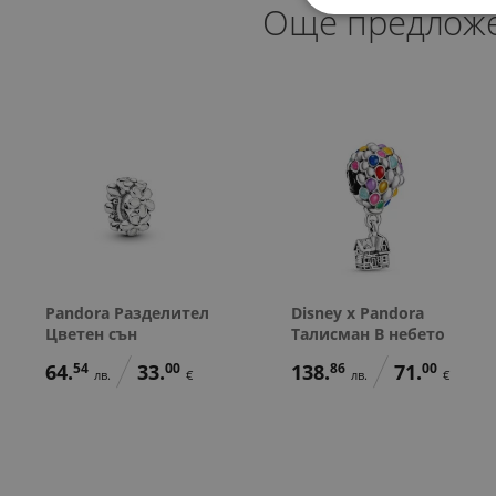
Още предлож
Pandora Разделител
Disney x Pandora
Цветен сън
Талисман В небето
64.
54
33.
00
138.
86
71.
00
лв.
€
лв.
€