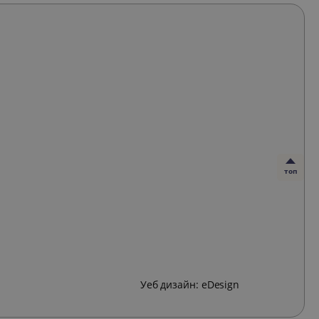
топ
Уеб дизайн:
eDesign