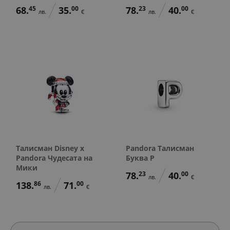
68.
45
35.
00
78.
23
40.
00
лв.
€
лв.
€
Талисман Disney x
Pandora Талисман
Pandora Чудесата на
Буква P
Мики
78.
23
40.
00
лв.
€
138.
86
71.
00
лв.
€