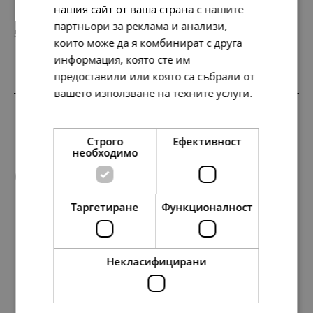
нашия сайт от ваша страна с нашите
партньори за реклама и анализи,
56.
29.
72
00
лв.
€
които може да я комбинират с друга
информация, която сте им
предоставили или която са събрали от
вашето използване на техните услуги.
SALE
SALE
SALE
НОВО
Прочетете още
Строго
Ефективност
необходимо
Още предложения
Таргетиране
Функционалност
SALE
97.
238.
56.
134.
179.
95.
79
61
72
95
94
84
лв.
лв.
лв.
лв.
лв.
лв.
127.
56.
127.
29.
65.
65.
97.
76.
107.
158.
50.
39.
55.
81.
72
13
13
00
00
00
79
28
57
42
00
00
00
00
лв.
лв.
лв.
€
€
€
лв.
лв.
лв.
лв.
€
€
€
€
Некласифицирани
50.
122.
29.
69.
92.
49.
00
00
00
00
00
00
€
€
€
€
€
€