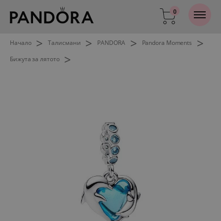
0
>
>
>
>
Начало
Талисмани
PANDORA
Pandora Moments
>
Бижута за лятото