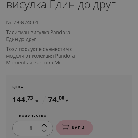
висулка Един до друг
№: 793924C01
Талисман висулка Pandora
Един до друг
Този продукт е съвместим с
модели от колекция Pandora
Moments и Pandora Me
ЦЕНА
144.
74.
73
00
лв.
€
КОЛИЧЕСТВО
1
КУПИ