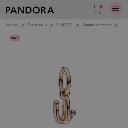
0
>
>
>
>
Начало
Талисмани
PANDORA
Pandora Moments
SALE