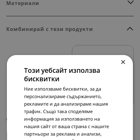
Материали
Комбинирай с тези продукти
×
Този уебсайт използва
бисквитки
Всички продукти
Ние използваме бисквитки, за да
персонализираме съдържанието,
рекламите и да анализираме нашия
трафик. Също така споделяме
информация за използването на
97.
50.
79
00
лв.
€
нашия сайт от ваша страна с нашите
партньори за реклама и анализи,