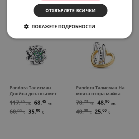
58.
67
30.
00
97.
79
50.
00
лв.
€
лв.
€
ОТХВЪРЛЕТЕ ВСИЧКИ
ПОКАЖЕТЕ ПОДРОБНОСТИ
SALE
SALE
Pandora Талисман
Pandora Талисман На
Двойна доза късмет
моята втора майка
117.
35
68.
45
78.
23
48.
90
лв.
лв.
лв.
лв.
60.
00
35.
00
40.
00
25.
00
€
€
€
€