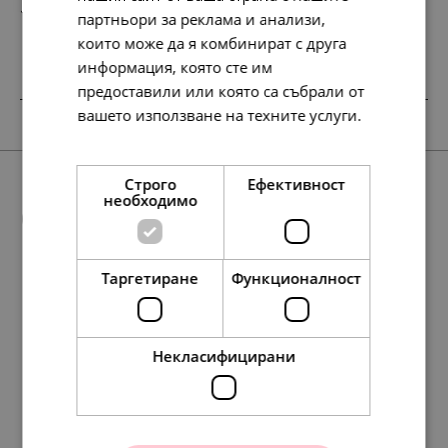
158.
81.
42
00
лв.
€
партньори за реклама и анализи,
които може да я комбинират с друга
информация, която сте им
предоставили или която са събрали от
вашето използване на техните услуги.
Прочетете още
Строго
Ефективност
необходимо
Още предложения
Таргетиране
Функционалност
SALE
117.
58.
271.
127.
88.
30.
45.
60.
139.
65.
148.
88.
138.
158.
158.
45.
76.
71.
81.
81.
67
01
35
86
13
00
00
00
00
00
01
64
86
42
42
00
00
00
00
00
лв.
лв.
лв.
лв.
лв.
€
€
€
€
€
лв.
лв.
лв.
лв.
лв.
€
€
€
€
€
Некласифицирани