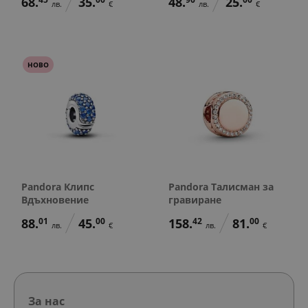
68.
35.
48.
25.
лв.
€
лв.
€
НОВО
Pandora Клипс
Pandora Талисман за
Вдъхновение
гравиране
88.
01
45.
00
158.
42
81.
00
лв.
€
лв.
€
За нас