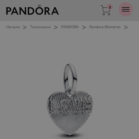
0
>
>
>
>
Начало
Талисмани
PANDORA
Pandora Moments