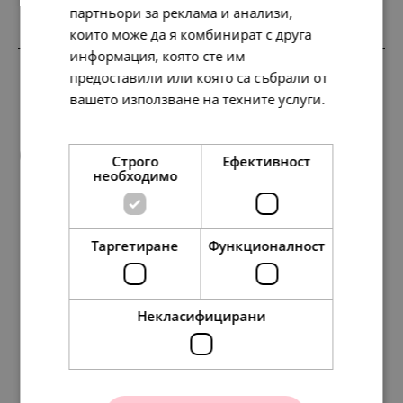
партньори за реклама и анализи,
които може да я комбинират с друга
информация, която сте им
SALE
предоставили или която са събрали от
вашето използване на техните услуги.
Прочетете още
Още предложения
Строго
Ефективност
необходимо
SALE
Таргетиране
Функционалност
88.
56.
01
72
лв.
лв.
127.
252.
258.
97.
88.
50.
45.
65.
129.
132.
88.
138.
117.
107.
45.
71.
60.
55.
79
01
13
30
17
00
00
00
00
00
01
86
35
57
00
00
00
00
лв.
лв.
лв.
лв.
лв.
€
€
€
€
€
лв.
лв.
лв.
лв.
€
€
€
€
45.
29.
00
00
€
€
Некласифицирани
Marvel x Pandora
Pandora Талисман