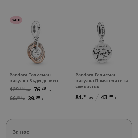
SALE
Pandora Талисман
Pandora Талисман
висулка Бъди до мен
висулка Приятелите са
семейство
129.
08
76.
28
лв.
лв.
84.
10
43.
00
66.
00
39.
00
лв.
€
€
€
За нас