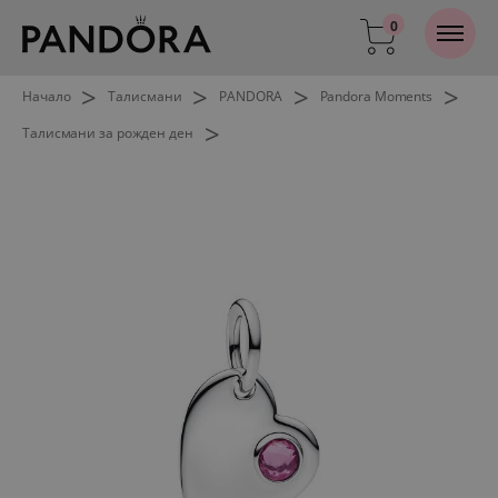
0
>
>
>
>
Начало
Талисмани
PANDORA
Pandora Moments
>
Талисмани за рожден ден