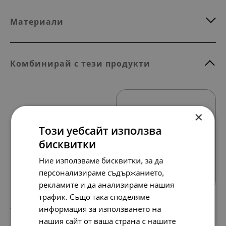
Материали
Комбинирай с тези продукти
×
Този уебсайт използва
бисквитки
Всички продукти
Ние използваме бисквитки, за да
персонализираме съдържанието,
рекламите и да анализираме нашия
трафик. Също така споделяме
информация за използването на
127.
65.
13
00
лв.
€
нашия сайт от ваша страна с нашите