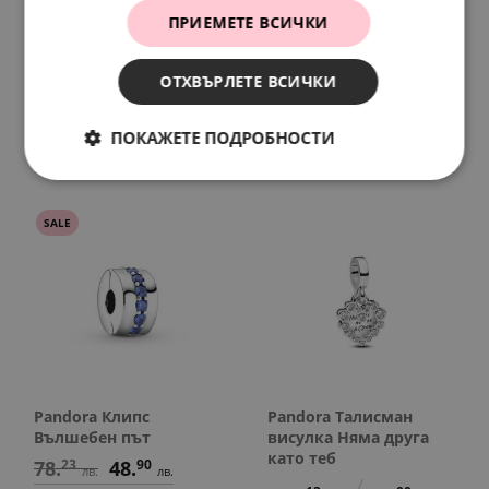
ПРИЕМЕТЕ ВСИЧКИ
Pandora Талисман
Pandora Талисман
Зайчето Нини
висулка Щастие и
ОТХВЪРЛЕТЕ ВСИЧКИ
късмет
78.
23
40.
00
лв.
€
144.
73
74.
00
лв.
€
ПОКАЖЕТЕ ПОДРОБНОСТИ
SALE
Pandora Клипс
Pandora Талисман
Вълшебен път
висулка Няма друга
като теб
78.
23
48.
90
лв.
лв.