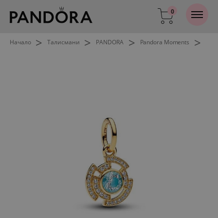
0
>
>
>
>
Начало
Талисмани
PANDORA
Pandora Moments