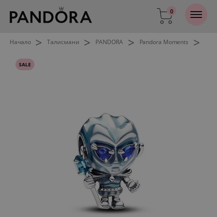
0
>
>
>
>
Начало
Талисмани
PANDORA
Pandora Moments
SALE