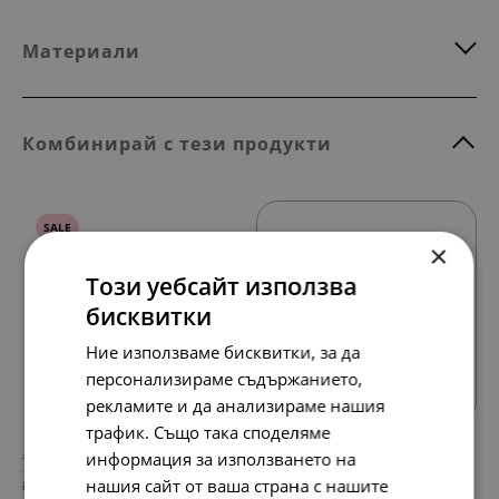
Материали
Комбинирай с тези продукти
SALE
×
Този уебсайт използва
бисквитки
Всички продукти
Ние използваме бисквитки, за да
персонализираме съдържанието,
рекламите и да анализираме нашия
трафик. Също така споделяме
158.
88.
информация за използването на
42
01
лв.
лв.
нашия сайт от ваша страна с нашите
81.
45.
00
00
€
€