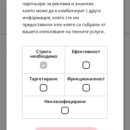
партньори за реклама и анализи,
които може да я комбинират с друга
информация, която сте им
SALE
предоставили или която са събрали от
вашето използване на техните услуги.
Прочетете още
Още предложения
Строго
Ефективност
необходимо
Таргетиране
Функционалност
SALE
138.
76.
86
28
лв.
лв.
71.
39.
00
00
€
€
Некласифицирани