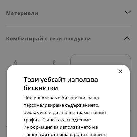
Материали
Комбинирай с тези продукти
×
Този уебсайт използва
бисквитки
Всички продукти
Ние използваме бисквитки, за да
персонализираме съдържанието,
рекламите и да анализираме нашия
трафик. Също така споделяме
информация за използването на
115.
59.
39
00
лв.
€
нашия сайт от ваша страна с нашите