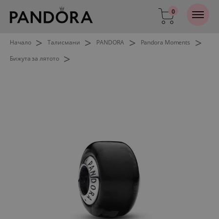
0
>
>
>
>
Начало
Талисмани
PANDORA
Pandora Moments
>
Бижута за лятото