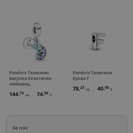
Pandora Талисман
Pandora Талисман
висулка Екзотичен
Буква F
любимец
78.
23
40.
00
лв.
€
144.
73
74.
00
лв.
€
За нас