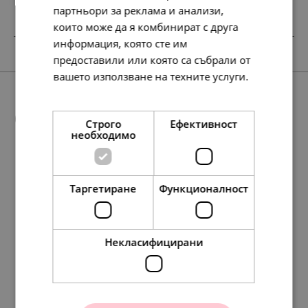
партньори за реклама и анализи,
които може да я комбинират с друга
информация, която сте им
SALE
SALE
SALE
предоставили или която са събрали от
вашето използване на техните услуги.
Прочетете още
Още предложения
Строго
Ефективност
необходимо
89.
56.
127.
138.
76.
76.
Таргетиране
Функционалност
97
72
13
86
28
28
лв.
лв.
лв.
лв.
лв.
лв.
127.
123.
56.
148.
29.
65.
63.
76.
134.
127.
127.
69.
65.
65.
72
13
22
64
00
00
00
00
95
13
13
00
00
00
лв.
лв.
лв.
лв.
€
€
€
€
лв.
лв.
лв.
€
€
€
46.
29.
65.
71.
39.
39.
00
00
00
00
00
00
€
€
€
€
€
€
Некласифицирани
Pandora Талисман
Pandora Талисман