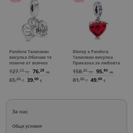
Pandora Талисман
Disney x Pandora
висулка Обичам те
Талисман висулка
повече от всичко
Приказка за любовта
127.
13
76.
28
158.
42
95.
84
лв.
лв.
лв.
лв.
65.
00
39.
00
81.
00
49.
00
€
€
€
€
За нас
Общи условия