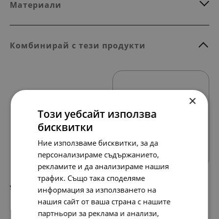
Материали
Комбинирай с тези продукти
×
Този уебсайт използва
бисквитки
Всички продукти
Ние използваме бисквитки, за да
персонализираме съдържанието,
рекламите и да анализираме нашия
трафик. Също така споделяме
97.
50.
79
00
лв.
€
информация за използването на
нашия сайт от ваша страна с нашите
партньори за реклама и анализи,