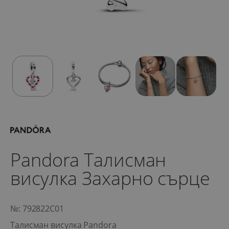
Pandora Талисман
висулка Захарно сърце
№: 792822C01
Талисман висулка Pandora