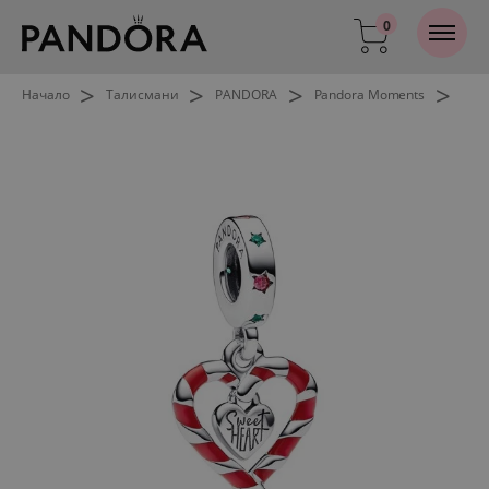
0
>
>
>
>
Начало
Талисмани
PANDORA
Pandora Moments