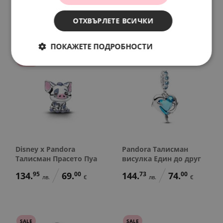
78.
23
48.
90
58.
67
30.
00
лв.
лв.
лв.
€
40.
00
25.
00
€
€
ОТХВЪРЛЕТЕ ВСИЧКИ
ПОКАЖЕТЕ ПОДРОБНОСТИ
НОВО
Disney x Pandora
Pandora Талисман
Талисман Прасето Пуа
висулка Един до друг
134.
95
69.
00
144.
73
74.
00
лв.
€
лв.
€
SALE
SALE