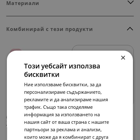
Материали
Комбинирай с тези продукти
SALE
×
Този уебсайт използва
бисквитки
Ние използваме бисквитки, за да
Всички продукти
персонализираме съдържанието,
рекламите и да анализираме нашия
трафик. Също така споделяме
информация за използването на
89.
56.
97
72
лв.
лв.
нашия сайт от ваша страна с нашите
46.
29.
00
00
€
€
партньори за реклама и анализи,
които може да я комбинират с друга