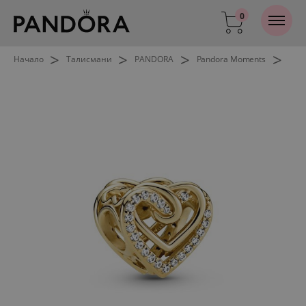
0
>
>
>
>
Начало
Талисмани
PANDORA
Pandora Moments