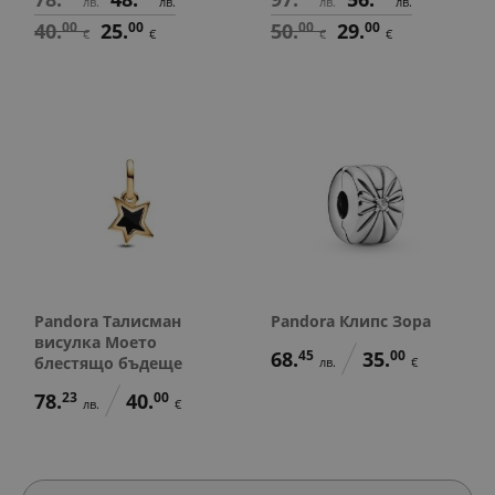
лв.
лв.
лв.
лв.
40.
00
25.
00
50.
00
29.
00
€
€
€
€
Pandora Талисман
Pandora Клипс Зора
висулка Моето
68.
45
35.
00
блестящо бъдеще
лв.
€
78.
23
40.
00
лв.
€