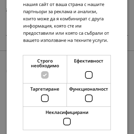
нашия сайт от ваша страна с нашите
232.
119.
74
00
лв.
€
партньори за реклама и анализи,
които може да я комбинират с друга
информация, която сте им
предоставили или която са събрали от
вашето използване на техните услуги.
SALE
Прочетете още
Строго
Ефективност
необходимо
Още предложения
Таргетиране
Функционалност
SALE
158.
95.
42
84
лв.
лв.
197.
95.
78.
158.
134.
49.
40.
101.
81.
69.
148.
146.
68.
107.
35.
76.
75.
55.
84
23
54
42
95
00
00
00
00
00
45
64
69
57
00
00
00
00
лв.
лв.
лв.
лв.
лв.
€
€
€
€
€
лв.
лв.
лв.
лв.
€
€
€
€
81.
49.
00
00
€
€
Некласифицирани