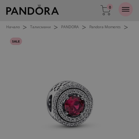
0
>
>
>
>
Начало
Талисмани
PANDORA
Pandora Moments
SALE