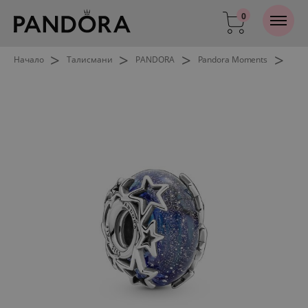
0
>
>
>
>
Начало
Талисмани
PANDORA
Pandora Moments