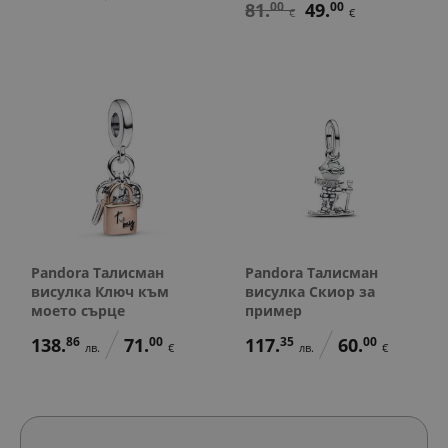
81.
00
49.
00
€
€
Pandora Талисман
Pandora Талисман
висулка Ключ към
висулка Скиор за
моето сърце
пример
138.
86
71.
00
117.
35
60.
00
лв.
€
лв.
€