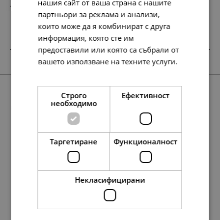
нашия сайт от ваша страна с нашите
127.
65.
13
00
лв.
€
партньори за реклама и анализи,
които може да я комбинират с друга
информация, която сте им
предоставили или която са събрали от
SALE
SALE
вашето използване на техните услуги.
Прочетете още
Строго
Ефективност
Още предложения
необходимо
Таргетиране
Функционалност
78.
78.
48.
48.
23
23
90
90
лв.
лв.
лв.
лв.
154.
95.
68.
49.
35.
79.
144.
58.
138.
138.
271.
30.
74.
71.
71.
139.
84
45
51
00
00
00
67
73
86
86
86
00
00
00
00
00
лв.
лв.
лв.
€
€
€
лв.
лв.
лв.
лв.
лв.
€
€
€
€
€
40.
40.
25.
25.
00
00
00
00
€
€
€
€
Некласифицирани