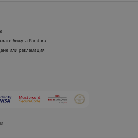
ра
ржате бижута Pandora
щане или рекламация
ни.