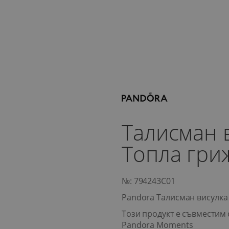
Талисман 
Топла гри
№: 794243C01
Pandora Талисман висулка
Този продукт е съвместим 
Pandora Moments