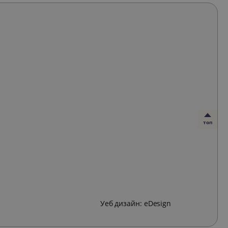
топ
Уеб дизайн:
eDesign