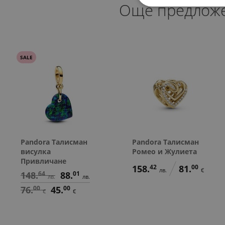
Още предлож
SALE
Pandora Талисман
Pandora Талисман
висулка
Ромео и Жулиета
Привличане
158.
42
81.
00
лв.
€
148.
64
88.
01
лв.
лв.
76.
00
45.
00
€
€