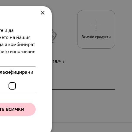
×
е и да
нето на нашия
Всички продукти
 да я комбинират
ашето използване
76.
28
в.
лв.
37.
19.
16
00
лв.
€
39.
00
€
ласифицирани
SALE
НОВО
ТЕ ВСИЧКИ