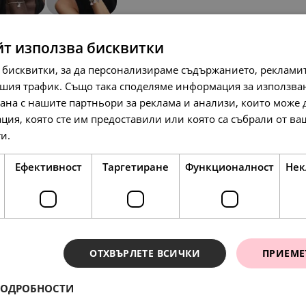
SALE
йт използва бисквитки
 бисквитки, за да персонализираме съдържанието, рекламит
шия трафик. Също така споделяме информация за използва
рана с нашите партньори за реклама и анализи, които може
ция, която сте им предоставили или която са събрали от в
ги.
Прочетете още
199.
49
л
97.
50.
79
00
лв.
€
102.
00
€
Ефективност
Таргетиране
Функционалност
Нек
ОТХВЪРЛЕТЕ ВСИЧКИ
ПРИЕМЕ
ПОДРОБНОСТИ