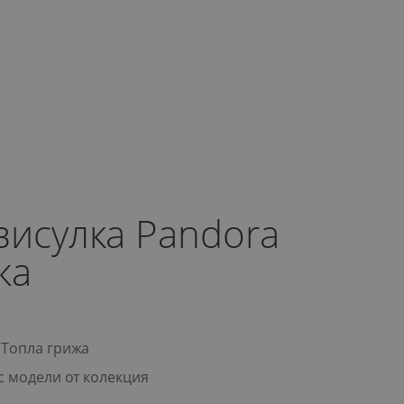
висулка Pandora
жа
 Топла грижа
с модели от колекция