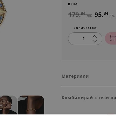
ЦЕНА
179.
95.
94
84
лв.
лв.
КОЛИЧЕСТВО
1
Материали
Комбинирай с тези п