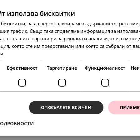
SALE
йт използва бисквитки
 бисквитки, за да персонализираме съдържанието, рекламит
шия трафик. Също така споделяме информация за използва
рана с нашите партньори за реклама и анализи, които може
ция, която сте им предоставили или която са събрали от в
158.
42
л
177.
91.
98
00
лв.
€
ги.
Прочетете още
81.
00
€
Ефективност
Таргетиране
Функционалност
Нек
SALE
ОТХВЪРЛЕТЕ ВСИЧКИ
ПРИЕМЕ
ПОДРОБНОСТИ
ения
199.
207.
49
32
л
л
158.
148.
81.
76.
42
64
00
00
лв.
лв.
€
€
102.
106.
00
00
€
€