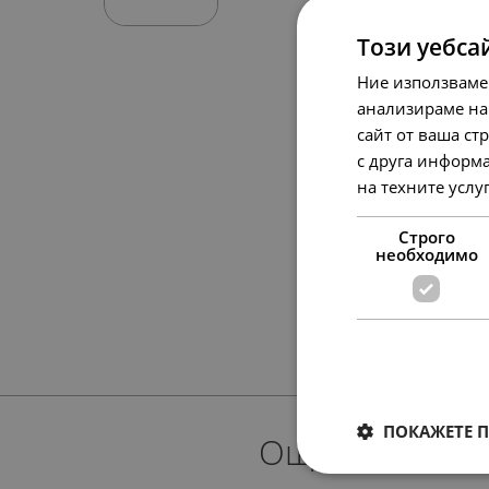
Този уебса
Ние използваме
анализираме на
сайт от ваша ст
с друга информа
на техните услу
Строго
необходимо
ПОКАЖЕТЕ 
Още предлож