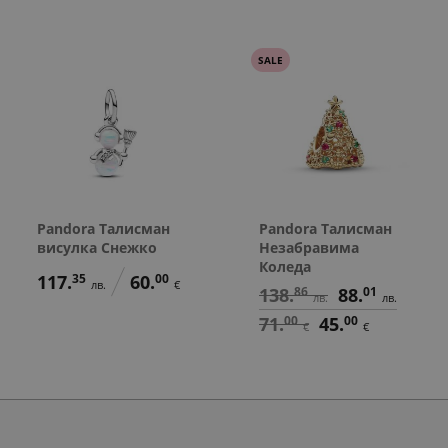
SALE
Pandora Талисман
Pandora Талисман
висулка Снежко
Незабравима
Коледа
117.
35
60.
00
лв.
€
138.
86
88.
01
лв.
лв.
71.
00
45.
00
€
€