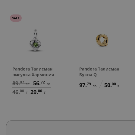
SALE
Pandora Талисман
Pandora Талисман
висулка Хармония
Буква Q
89.
97
56.
72
97.
79
50.
00
лв.
лв.
лв.
€
46.
00
29.
00
€
€