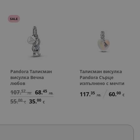
SALE
Pandora Талисман
Талисман висулка
висулка Вечна
Pandora Сърце
любов
изпълнено с мечти
107.
57
68.
45
117.
35
60.
00
лв.
лв.
лв.
€
55.
00
35.
00
€
€