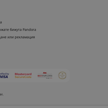
ра
ржате бижута Pandora
щане или рекламация
ни.