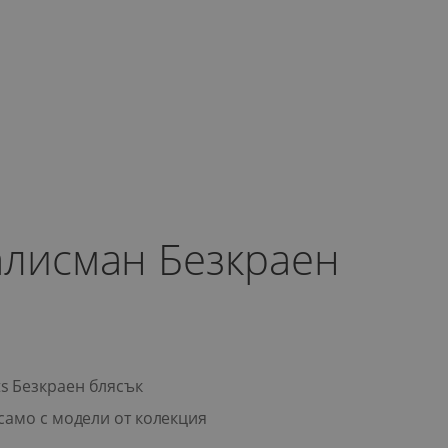
алисман Безкраен
s Безкраен блясък
само с модели от колекция