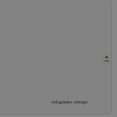
топ
Уеб дизайн:
eDesign