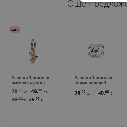
Още предлож
SALE
Pandora Талисман
Pandora Талисман
висулка Буква Y
Зодия Водолей
78.
23
48.
90
78.
23
40.
00
лв.
лв.
лв.
€
40.
00
25.
00
€
€