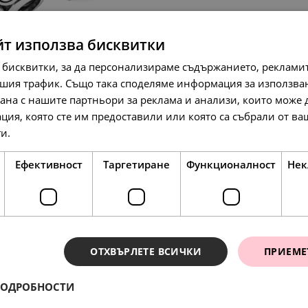
йт използва бисквитки
 бисквитки, за да персонализираме съдържанието, рекламит
шия трафик. Също така споделяме информация за използва
рана с нашите партньори за реклама и анализи, които може
ция, която сте им предоставили или която са събрали от в
ги.
Прочетете още
97.
50.
138.
79
00
86
лв.
€
л
Ефективност
Таргетиране
Функционалност
Нек
ОТХВЪРЛЕТЕ ВСИЧКИ
ПРИЕМЕ
ПОДРОБНОСТИ