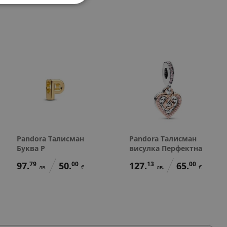
271.
лв.
40.
81.
95.
49.
115.
107.
59.
55.
00
00
84
00
39
57
00
00
в.
€
€
лв.
€
лв.
лв.
€
€
139.
00
€
Pandora Талисман
Pandora Талисман
Буква P
висулка Перфектна
97.
79
50.
00
127.
13
65.
00
лв.
€
лв.
€