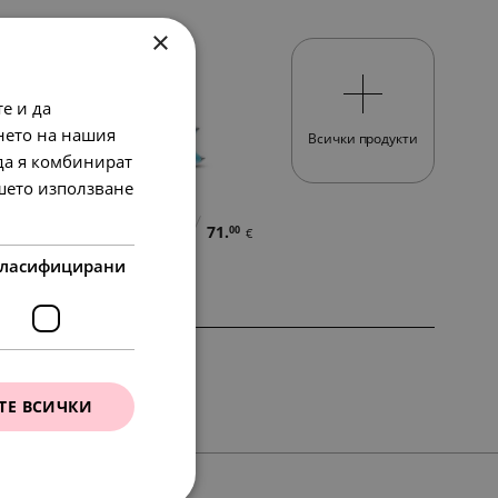
×
е и да
нето на нашия
Всички продукти
 да я комбинират
ашето използване
71.
138.
71.
00
86
00
в.
€
лв.
€
ласифицирани
ТЕ ВСИЧКИ
86