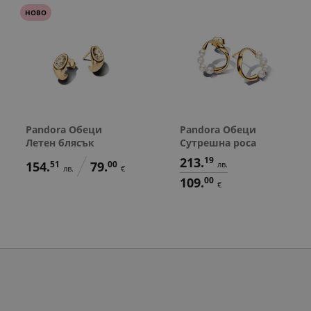
НОВО
Pandora Обеци
Pandora Обеци
Летен блясък
Сутрешна роса
213.
19
154.
51
79.
00
лв.
лв.
€
109.
00
€