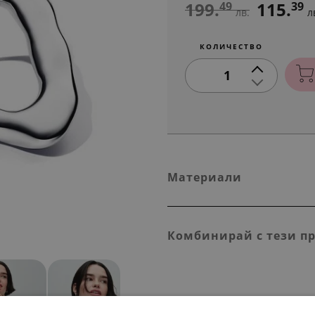
199.
115.
49
39
лв.
л
КОЛИЧЕСТВО
1
Материали
Комбинирай с тези п