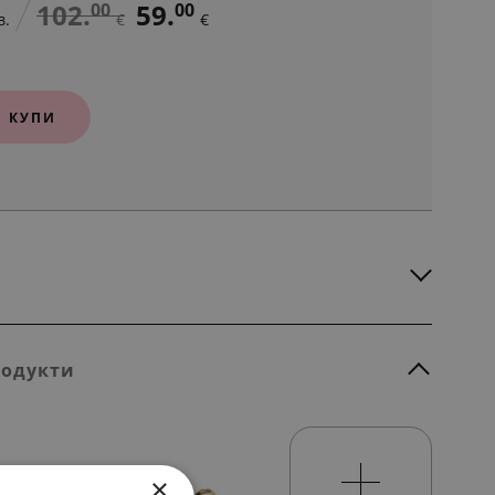
102.
59.
00
00
в.
€
€
КУПИ
родукти
×