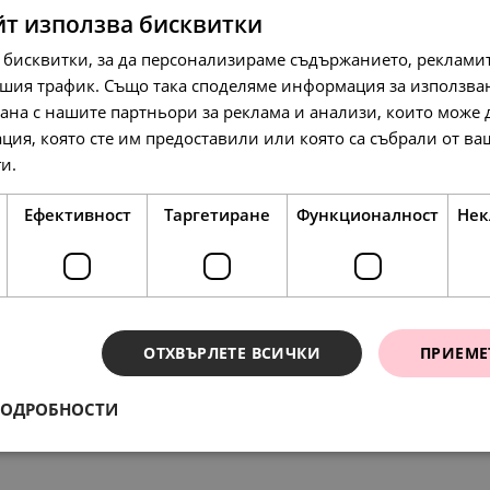
йт използва бисквитки
 бисквитки, за да персонализираме съдържанието, рекламит
шия трафик. Също така споделяме информация за използва
рана с нашите партньори за реклама и анализи, които може
258.
17
лв.
95.
84
лв.
ция, която сте им предоставили или която са събрали от в
132.
00
€
ги.
Прочетете още
Ефективност
Таргетиране
Функционалност
Нек
ОТХВЪРЛЕТЕ ВСИЧКИ
ПРИЕМЕ
ения
197.
197.
217.
54
54
10
лв.
лв.
л
78.
23
ПОДРОБНОСТИ
лв.
101.
101.
111.
00
00
00
€
€
€