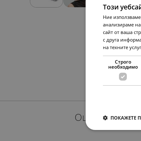
Този уебса
Ние използваме
анализираме на
сайт от ваша ст
с друга информа
на техните услу
Строго
необходимо
Още предлож
ПОКАЖЕТЕ 