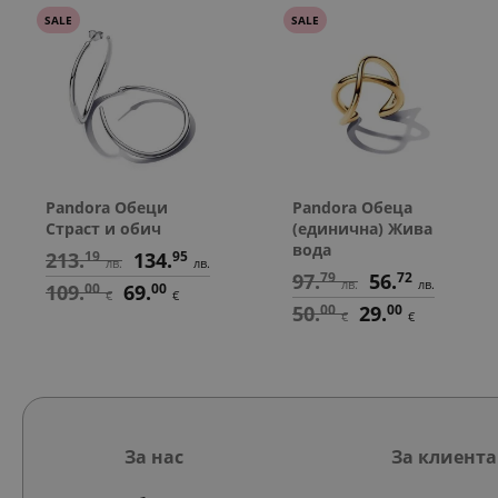
SALE
SALE
Pandora Обеци
Pandora Обеца
Страст и обич
(единична) Жива
вода
213.
19
134.
95
лв.
лв.
97.
79
56.
72
лв.
лв.
109.
00
69.
00
€
€
50.
00
29.
00
€
€
За нас
За клиента