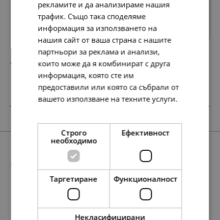
рекламите и да анализираме нашия
Всички продукти
трафик. Също така споделяме
информация за използването на
нашия сайт от ваша страна с нашите
партньори за реклама и анализи,
които може да я комбинират с друга
144.
74.
73
00
лв.
€
информация, която сте им
предоставили или която са събрали от
вашето използване на техните услуги.
Прочетете още
SALE
SALE
Строго
Ефективност
необходимо
Още предложения
Таргетиране
Функционалност
SALE
78.
138.
48.
76.
23
86
90
28
лв.
лв.
лв.
лв.
Некласифицирани
138.
148.
95.
49.
71.
76.
37.
78.
78.
78.
158.
19.
40.
40.
40.
81.
84
86
64
00
00
00
16
23
23
23
42
00
00
00
00
00
лв.
лв.
лв.
€
€
€
лв.
лв.
лв.
лв.
лв.
€
€
€
€
€