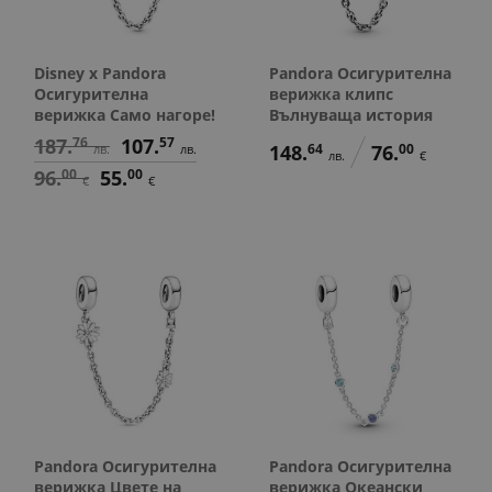
Disney x Pandora
Pandora Осигурителна
Осигурителна
верижка клипс
верижка Само нагоре!
Вълнуваща история
187.
76
107.
57
148.
64
76.
00
лв.
лв.
лв.
€
96.
00
55.
00
€
€
Pandora Осигурителна
Pandora Осигурителна
верижка Цвете на
верижка Океански